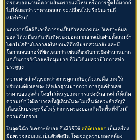
ครองบอลนานมีความอันตรายแค่ไหน หรือการชู้ตได้มากก็
ไม่ได้บอกว่า
ราคาบอลสด
จะเปลี่ยนไปหรือผันผวนกี่
เปอร์เซ็นต์
นอกจากนี้สถิติเองก็อาจจะเป็นตัวหลอกขณะ
วิเคราะห์ผล
บอล
ได้เหมือนกัน ทีมที่ครองบอลมากอาจเป็นฝ่ายตั้งเกมช้า
โดยไม่สร้างโอกาสจริงขณะที่อีกทีมรอสวนกลับและมี
โอกาสจบสกอร์ที่ชัดเจนกว่า เช่นเดียวกับการยิงจำนวนมาก
แต่เป็นการยิงไกลหรือมุมยาก ก็ไม่ได้แปลว่ามีโอกาสทำ
ประตูสูง
ความต่างสำคัญระหว่างการดูเกมกับดูตัวเลขคือ เกมให้
บริบทแต่ตัวเลขจะให้หลักฐานมากกว่า การดูแค่ตัวเลข
ราคาบอลสูงต่ำ
โดยไม่เห็นรูปเกมการแข่งขันอาจทำให้เกิด
ความเข้าใจผิด บางครั้งผู้เดิมพันจะไม่เห็นจังหวะสำคัญที่
เกือบเป็นประตูหรือไม่รู้ว่าการครองบอลเกิดในพื้นที่ที่ไม่มี
ความอันตราย
ในจุดนี้นัก
วิเคราะห์บอล
จึงมีวิธีใช้
สถิติบอลสด
เป็นเครื่อง
มือตรวจสอบและเป็นตัวตัดสิน โดยจะดูความสอดคล้อง