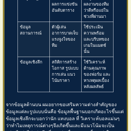
ผลการแข่งขัน
ผลงานของทีม
อันดับตาราง
ว่าดีหรือแย่ใน
ช่วงที่ผ่านมา
ข้อมูล
ตัวผู้เล่น
ใช้ประเมิน
สถานการณ์
อาการบาดเจ็บ
ความพร้อม
แรงจูงใจของ
และบริบทของ
ทีม
เกมในแมตช์
นั้น
ข้อมูลเชิงลึก
สถิติการสร้าง
ใช้วิเคราะห์
โอกาส รูปแบบ
ด้านคุณภาพ
การเล่น แนว
ของฟอร์ม และ
โน้มราคา
หาเหตุผลเบื้อง
หลังผลลัพธ์
จากข้อมูลด้านบน ผมอยากขอเสริมความต่างสำคัญของ
ข้อมูลแต่ละรูปแบบนั่นคือ ข้อมูลพื้นฐานบอกเกิดอะไรขึ้นแต่
ข้อมูลเชิงลึกจะบอกว่านัก
แทงบอล
ที่
วิเคราะห์บอลแม่นๆ
ว่าทำไมเหตุการณ์ต่างๆจึงเกิดขึ้นและมีแนวโน้มจะเป็น