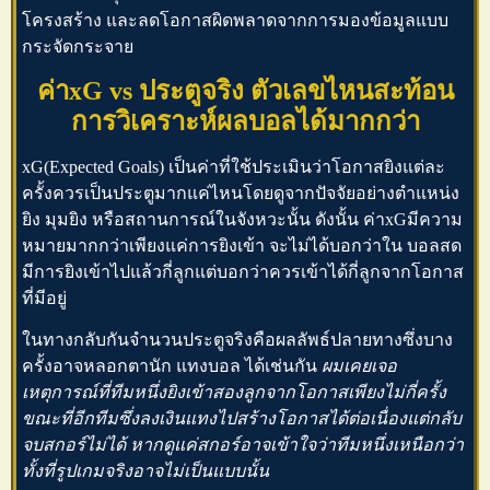
โครงสร้าง และลดโอกาสผิดพลาดจากการมองข้อมูลแบบ
กระจัดกระจาย
ค่าxG vs ประตูจริง ตัวเลขไหนสะท้อน
การ
วิเคราะห์ผลบอล
ได้มากกว่า
xG(Expected Goals) เป็นค่าที่ใช้ประเมินว่าโอกาสยิงแต่ละ
ครั้งควรเป็นประตูมากแค่ไหนโดยดูจากปัจจัยอย่างตำแหน่ง
ยิง มุมยิง หรือสถานการณ์ในจังหวะนั้น ดังนั้น ค่าxGมีความ
หมายมากกว่าเพียงแค่การยิงเข้า จะไม่ได้บอกว่าใน
บอลสด
มีการยิงเข้าไปแล้วกี่ลูกแต่บอกว่าควรเข้าได้กี่ลูกจากโอกาส
ที่มีอยู่
ในทางกลับกันจำนวนประตูจริงคือผลลัพธ์ปลายทางซึ่งบาง
ครั้งอาจหลอกตานัก
แทงบอล
ได้เช่นกัน
ผมเคยเจอ
เหตุการณ์ที่ทีมหนึ่งยิงเข้าสองลูกจากโอกาสเพียงไม่กี่ครั้ง
ขณะที่อีกทีมซึ่งลงเงินแทงไปสร้างโอกาสได้ต่อเนื่องแต่กลับ
จบสกอร์ไม่ได้ หากดูแค่สกอร์อาจเข้าใจว่าทีมหนึ่งเหนือกว่า
ทั้งที่รูปเกมจริงอาจไม่เป็นแบบนั้น