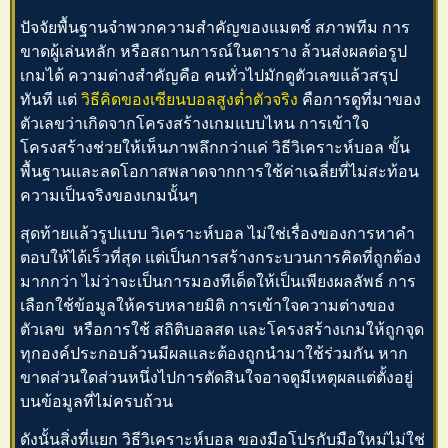
ปัจจัยพื้นฐานจำพวกความสำคัญของแมตช์ สภาพทีม การ
ขาดผู้เล่นหลัก หรือสถานการณ์ในตาราง ล้วนส่งผลต่อรูป
เกมได้ ความต่างสำคัญคือ คนทั่วไปมักดูตัวเลขแล้วสรุป
ทันที แต่
วิธีคิดของเซียนบอลสูงต่ำตัวจริง
คือการดูที่มาของ
ตัวเลขว่าเกิดจากโครงสร้างเกมแบบไหน การเข้าใจ
โครงสร้างช่วยให้เห็นภาพลึกกว่าแค่
วิธีวิเคราะห์บอล
ขั้น
พื้นฐานและลดโอกาสพลาดจากการใช้ค่าเฉลี่ยที่ไม่สะท้อน
ความเป็นจริงของเกมนั้นๆ
สุดท้ายแล้วรูปแบบ
วิเคราะห์บอล
ไม่ใช่เรื่องของการหาคำ
ตอบให้ได้เร็วที่สุด แต่เป็นการสร้างกระบวนการคิดที่ถูกต้อง
มากกว่า ไม่ว่าจะเป็นการมองทีเด็ดให้เป็นเพียงผลลัพธ์ การ
เลือกใช้ข้อมูลให้ครบหลายมิติ การเข้าใจความต่างของ
ตัวเลข หรือการใช้
สถิติบอลสด
และโครงสร้างเกมให้ถูกจุด
ทุกองค์ประกอบล้วนมีผลและต้องถูกนำมาใช้ร่วมกัน หาก
ขาดส่วนใดส่วนหนึ่งไปการตัดสินใจอาจดูมีเหตุผลแต่ตั้งอยู่
บนข้อมูลที่ไม่ครบถ้วน
ดังนั้นสิ่งที่แยก
วิธีวิเคราะห์บอล
ของมือโปรกับมือใหม่ไม่ใช่