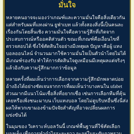
มั่นใจ
หลายคนอาจจะมองว่าเกณฑ์และความมั่นใจคือสิ่งเดียวกัน
แต่สำหรับผมที่แทงผ่าน
ยูฟ่าเบท
แล้วทั้งสองสิ่งนี้เป็นคนละ
เรื่องกันโดยสิ้นเชิง ความมั่นใจคือความรู้สึกที่เกิดจาก
ประสบการณ์หรืออคติส่วนตัว ขณะที่เกณฑ์คือเงื่อนไขที่
ตรวจสอบได้ ซึ่งใช้ตัดสินใจอย่างมีเหตุผล ปัญหาคือผู้
แทง
บอลออนไลน์
จำนวนมากใช้ความมั่นใจเป็นตัวนำโดยไม่ได้
มีเกณฑ์รองรับ ทำให้การตัดสินใจดูเหมือนมีเหตุผลแต่จริงๆ
แล้วอิงกับความรู้สึกมากกว่าข้อมูล
หลายครั้งที่ผมเห็นว่าการเลือกจากความรู้สึกมักพลาดบ่อย
อ้างอิงได้อย่างชัดเจนจากการที่ผมเห็นว่าบางคนใน
ufabet
ส่วนมากมีแนวโน้มเชื่อสิ่งที่อยากเชื่อ เช่นการเลือกทีมที่คุ้น
เคยหรือเพิ่งชนะมาบน
เว็บแทงบอล
โดยไม่ดูบริบทอื่นซึ่งนี่ส่ง
ผลให้พวกเขามองข้ามปัจจัยสำคัญที่อาจเปลี่ยนผลการ
แข่งขันได้
ในมุมของ
วิเคราะห์บอลวันนี้
เกณฑ์พื้นฐานที่ใช้คัดเลือก
บอลเต็ง
เพื่อการทำกำไรระยะยาว จะอยู่ในระดับภาพรวม