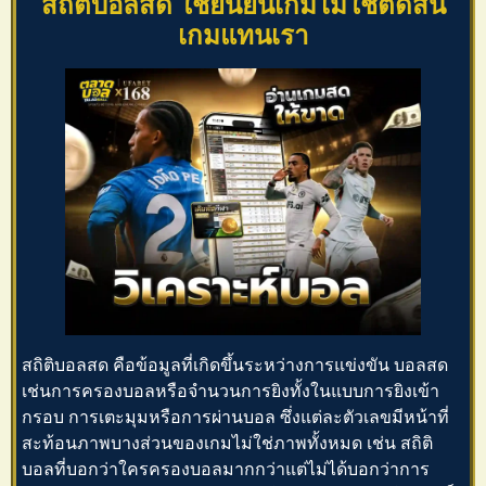
สถิติบอลสด
ใช้ยืนยันเกมไม่ใช่ตัดสิน
เกมแทนเรา
สถิติบอลสด
คือข้อมูลที่เกิดขึ้นระหว่างการแข่งขัน
บอลสด
เช่นการครองบอลหรือจำนวนการยิงทั้งในแบบการยิงเข้า
กรอบ การเตะมุมหรือการผ่านบอล ซึ่งแต่ละตัวเลขมีหน้าที่
สะท้อนภาพบางส่วนของเกมไม่ใช่ภาพทั้งหมด เช่น สถิติ
บอลที่บอกว่าใครครองบอลมากกว่าแต่ไม่ได้บอกว่าการ