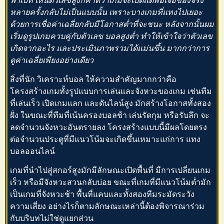
ฟ่าเบท
เห็นตัวเลขสูงก็คาดว่าเกมจะเปิดแต่พอเจอของจริง
หลายครั้งกลับไม่เป็นแบบนั้น เพราะบางเกมที่แทงไปเยอะ
ด้วยการเชื่อค่าเฉลี่ยกลับมีโอกาสต่ำที่จะชนะ หลังจากนั้นผม
เริ่มดูรูปเกมควบคู่กับตัวเลข
บอลสูงต่ำ
ทำให้เข้าใจว่าตัวเลข
เกิดจากอะไร และประเมินภาพรวมได้แม่นขึ้น มากกว่าการ
ดูค่าเฉลี่ยเพียงอย่างเดียว
สิ่งที่นัก
วิเคราะห์บอล
ให้ความสำคัญมากกว่าคือ
โครงสร้างเกมทั้งรูปแบบการเล่นและจังหวะของเกม เช่นทีม
ที่เล่นเร็ว เปิดเกมแลก และดันไลน์สูง มักสร้างโอกาสทั้งสอง
ฝั่ง ในขณะที่ทีมที่เน้นครองบอลช้า เล่นรัดกุม หรือรับลึก จะ
ลดจำนวนจังหวะอันตรายลง โครงสร้างแบบนี้มีผลโดยตรง
ต่อจำนวนประตูที่มีแนวโน้มจะเกิดขึ้นเหมาะแก่การ
แทง
บอลออนไลน์
เกมที่นำไปสู่สกอร์สูงมักมีลักษณะเปิดพื้นที่ มีการเปลี่ยนเกม
เร็ว หรือมีจังหวะสวนกลับบ่อย ขณะที่เกมที่มีแนวโน้มต่ำมัก
เป็นเกมที่จังหวะช้า พื้นที่แคบและทั้งสองทีมระมัดระวัง
ความเสี่ยง อย่างไรก็ตามลักษณะเหล่านี้ต้องพิจารณาร่วม
กับบริบทไม่ใช่ดูแยกส่วน