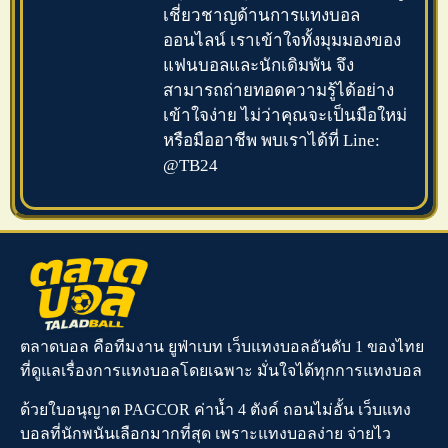
เชี่ยวชาญด้านการแทงบอล
ออนไลน์ เราเข้าใจทั้งมุมมองของ
แฟนบอลและนักเดิมพัน จึง
สามารถถ่ายทอดความรู้ได้อย่าง
เข้าใจง่าย ไม่ว่าคุณจะเป็นมือใหม่
หรือมืออาชีพ พบเราได้ที่ Line:
@TB24
ตลาดบอล คือทีมงาน ยูฟ่าเบท เว็บแทงบอลอันดับ 1 ของไทย
ที่ดูแลเรื่องการแทงบอลโดยเฉพาะ มั่นใจได้ทุกการแทงบอล
ด้วยใบอนุญาต PAGCOR ค่าน้ำ 4 ตังค์ ถอนไม่อั้น เว็บแทง
บอลที่นักพนันเลือกมากที่สุด เพราะแทงบอลง่าย จ่ายไว