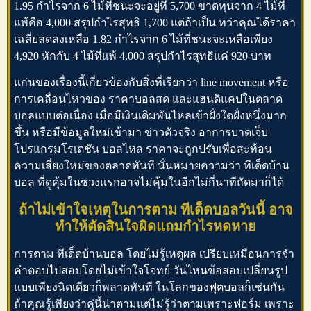
1.95 กำไรจาก 6 ไม้ที่ชนะจะอยู่ที่ 5,700 ขาดทุนจาก 4 ไม้ที่
แพ้คือ 4,000 สรุปกำไรสุทธิ 1,700 แต่ถ้าเป็น ทว่าคุณได้ราคา
เฉลี่ยลดลงเหลือ 1.82 กำไรจาก 6 ไม้ที่ชนะจะเหลือเพียง
4,920 หักกับ 4 ไม้ที่แพ้ 4,000 สรุปกำไรสุทธิแค่ 920 บาท
แก่นของเรื่องนี้เกี่ยวข้องกับสิ่งที่เรียกว่า line movement หรือ
การเคลื่อนไหวของ
ราคาบอลสด
และแฮนดิแคปในตลาด
บอลแบบต่อเนื่อง เมื่อมีเงินเดิมพันไหลเข้าฝั่งใดฝั่งหนึ่งมาก
ขึ้น หรือมีข้อมูลใหม่เข้ามา ข่าวตัวจริง อาการบาดเจ็บ
โปรแกรมโรเตชัน
บอลไหล
ราคาจะถูกปรับเพื่อสะท้อน
ความเสี่ยงใหม่ของตลาดทันที นั่นหมายความว่า
ทีเด็ดบ้าน
บอล
ที่ดูคุ้มในช่วงแรกอาจไม่คุ้มในอีกไม่กี่นาทีถัดมาก็ได้
ถ้าไม่เข้าใจเหตุในการตาม
ทีเด็ดบอลวันนี้
อาจ
ทำให้ตัดสินใจผิดแถมกำไรหดหาย
การตาม
ทีเด็ดบ้านบอล
โดยไม่รู้เหตุผล เปรียบเหมือนการจำ
คำตอบไปสอบโดยไม่เข้าใจโจทย์ วันไหนข้อสอบเปลี่ยนรูป
แบบเพียงนิดเดียวก็พลาดทันที ในโลกของฟุตบอลก็เช่นกัน
ถ้าคุณรู้เพียงว่าคู่นี้น่าตามแต่ไม่รู้ว่าตามเพราะฟอร์ม เพราะ