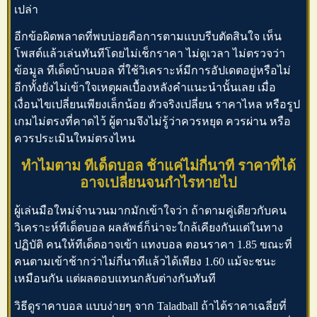
เปล่า
อีกข้อผิดพลาดที่พบบ่อยคือการตามแบบรีบตัดสินใจ เห็น
โพสต์แล้วเล่นทันทีโดยไม่เช็กราคา ไม่ดูเวลา ไม่ตรวจว่า
ข้อมูล
ทีเด็ดบ้านบอล
ที่ใช้วิเคราะห์มีการอัปเดตอยู่หรือไม่
อีกทั้งยังไม่เข้าใจเหตุผลเบื้องหลังคำแนะนำนั้นเลย เมื่อ
เงื่อนไขเปลี่ยนเพียงเล็กน้อย ตัวจริงเปลี่ยน ราคาไหล หรือรูป
เกมไม่ตรงที่คาดไว้ ผู้ตามจึงไม่รู้ว่าควรหยุด ควรผ่าน หรือ
ควรประเมินใหม่ตรงไหน
ทำไมตาม
ทีเด็ดบอล
ช้าแค่ไม่กี่นาที ราคาที่ได้
อาจเปลี่ยนจนกำไรหายไป
ผู้เล่นมือใหม่จำนวนมากมักเข้าใจว่า ถ้าตามคู่เดียวกับคน
วิเคราะห์ทีเด็ดบอล
ผลลัพธ์ก็น่าจะใกล้เคียงกันแต่ในทาง
ปฏิบัติ คนให้ทีเด็ดอาจเข้า
แทงบอล
ตอนราคา 1.85 ขณะที่
คนตามเข้าช้ากว่าไม่กี่นาทีแล้วได้เพียง 1.60 แม้จะชนะ
เหมือนกัน แต่ผลตอบแทนกลับต่างกันทันที
วิธีดูราคาบอล
แบบง่ายๆ จาก
Taladball
ถ้าได้ราคาเฉลี่ยที่