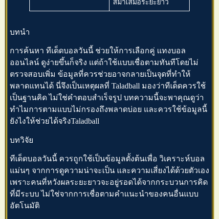
สม่ำเสมอระยะยาว
บทนำ
การค้นหา
ทีเด็ดบอลวันนี้
ช่วยให้การเลือกคู่
แทงบอล
ออนไลน์
ดูง่ายขึ้นก็จริง แต่ถ้าใช้แบบเชื่อตามทันทีโดยไม่
ตรวจสอบเพิ่ม ข้อมูลที่ควรช่วยอาจกลายเป็นจุดที่ทำให้
พลาดแทนได้ นี่จึงเป็นเหตุผลที่
Taladball
มองว่าทีเด็ดควรใช้
เป็นฐานคิด ไม่ใช่คำตอบสำเร็จรูป บทความนี้จะพาคุณดูว่า
ทำไมการตามแบบไม่กรองถึงพลาดบ่อย และควรใช้ข้อมูลนี้
ยังไงให้ช่วยได้จริง
Taladball
บทวิจัย
ทีเด็ดบอลวันนี้
ควรถูกใช้เป็นข้อมูลตั้งต้นเพื่อ
วิเคราะห์บอล
แม่นๆ
จากการดูความน่าจะเป็น และความเสี่ยงได้ด้วยตัวเอง
เพราะคนที่หวังผลระยะยาวจะอยู่รอดได้จากกระบวนการคิด
ที่มีระบบ ไม่ใช่จากการเชื่อตามคำแนะนำของคนอื่นแบบ
อัตโนมัติ