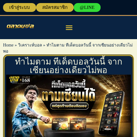
เข้าสู่ระบบ
สมัครสมาชิก
@LINE
แทงบอลออนไลน์
เครื่องมือวิเคราะห์บอล
Home
»
วิเคราะห์บอล
»
ทำไมตาม ทีเด็ดบอลวันนี้ จากเซียนอย่างเดียวไม่
พอ
ทำไมตาม ทีเด็ดบอลวันนี้ จาก
เซียนอย่างเดียวไม่พอ