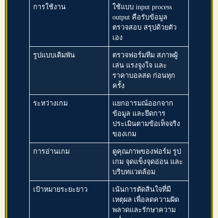
การใช้งาน
ใช้แบบ input process
output คือรับข้อมูล
ตรวจสอบ สรุปด้วยตัว
เอง
รูปแบบเดิมพัน
ตรวจฟอร์มทีม สภาพผู้
เล่น แรงจูงใจ และ
ราคาบอลสด
ก่อนทุก
ครั้ง
ระหว่างเกม
แยกอารมณ์ออกจาก
ข้อมูล และยึดการ
ประเมินตามข้อเท็จจริง
ของเกม
การอ่านเกม
ดูคุณภาพของฟอร์ม รูป
เกม จุดแข็งจุดอ่อน และ
บริบทแวดล้อม
เป้าหมายระยะยาว
เน้นการตัดสินใจที่มี
เหตุผล เพื่อลดความผิด
พลาดและรักษาความ