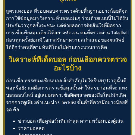
สูตรแทงบอล
ที่รอบคอบควรตรวจด้วยพื้นฐานอย่างน้อยสี่จุด
การใช้ข้อมูลมา
วิเคราะห์บอลแม่นๆ
ร่วมด้วยแบบนี้ไม่ได้รับ
ประกันว่าทุกครั้งจะชนะ แต่ช่วยลดการตัดสินใจที่ผิดจาก
การเชื่อเพียงมุมเดียวได้อย่างชัดเจน คนที่ตรวจผ่าน
Taladball
ก่อนทุกครั้งย่อมมีโอกาสรักษาความสม่ำเสมอของผลลัพธ์
ได้ดีกว่าคนที่ตามทันทีโดยไม่ผ่านกระบวนการคิด
วิเคราะห์ทีเด็ดบอล ก่อนเลือกควรตรวจ
อะไรบ้าง
ก่อนเชื่อ
ทรรศนะเซียนบอล
สิ่งสำคัญไม่ใช่รีบสรุปว่าคู่นั้นดี
พอหรือยัง แต่คือการตรวจข้อมูลขั้นต่ำให้ครบก่อนที่จะ
แทง
บอลออนไลน์
อยู่เสมอเพราะข้อผิดพลาดของมือใหม่มักเกิด
จากการดูเพียงคำแนะนำ Checklist ขั้นต่ำที่ควรมีอย่างน้อยสี่
จุด คือ
ข่าวบอล
เพื่อดูฟอร์มทีมล่าสุด ความพร้อมของผู้เล่น
ราคาบอลสด