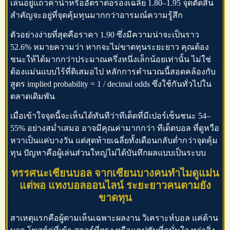
เล่นอยู่แถวค่าน้ำหรืออัตราต่อรองเฉลี่ย 1.80–1.95 จุดตัดสิน
สำคัญจะอยู่ที่จุดคุ้มทุนมากกว่าอารมณ์ความรู้สึก
ตัวอย่างง่ายที่สุดคือราคา 1.90 ซึ่งมีความน่าจะเป็นราว
52.6% หมายความว่า หากจะไม่ขาดทุนระยะยาว คุณต้อง
ชนะให้ได้มากกว่าประมาณครึ่งหนึ่งเล็กน้อยเท่านั้น ไม่ใช่
ต้องแม่นแบบไร้ที่ติเสมอไป หลักการคำนวณนี้สอดคล้องกับ
สูตร implied probability = 1 / decimal odds ซึ่งใช้กันทั่วไปใน
ตลาดเดิมพัน
เมื่อเข้าใจจุดนี้จะเห็นได้ทันทีว่าทีเด็ดที่มีเปอร์เซ็นชนะ 54–
55% อย่างสม่ำเสมอ อาจมีคุณค่ามากกว่า
ทีเด็ดบอล
ที่ดูหวือ
หวาเป็นแค่บางวัน แต่สุดท้ายเฉลี่ยทั้งเดือนกลับต่ำกว่าจุดคุ้ม
ทุน ปัญหาคือผู้เล่นส่วนใหญ่ไม่ได้บันทึกผลแบบเป็นระบบ
ทรรศนะเซียนบอล
จากเซียนบางคนทำไมดูแม่น
แต่พอ
แทงบอลออนไลน์
ระยะยาวคนตามยัง
ขาดทุน
สาเหตุแรกคือผู้ตามเห็นเฉพาะผลงาน
วิเคราะห์บอล
แค่ด้าน