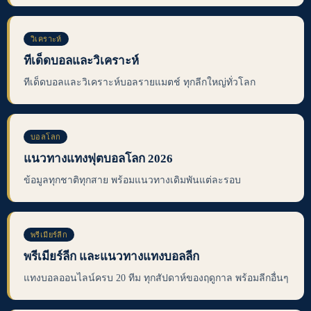
วิเคราะห์
ทีเด็ดบอลและวิเคราะห์
ทีเด็ดบอลและวิเคราะห์บอลรายแมตช์ ทุกลีกใหญ่ทั่วโลก
บอลโลก
แนวทางแทงฟุตบอลโลก 2026
ข้อมูลทุกชาติทุกสาย พร้อมแนวทางเดิมพันแต่ละรอบ
พรีเมียร์ลีก
พรีเมียร์ลีก และแนวทางแทงบอลลีก
แทงบอลออนไลน์ครบ 20 ทีม ทุกสัปดาห์ของฤดูกาล พร้อมลีกอื่นๆ