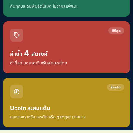
คืนทุกบิลเดิมพันอัตโนมัติ ไม่ว่าผลแพ้ชนะ
ดีที่สุด
4
ค่าน้ำ
สตางค์
ต่ำที่สุดในตลาดเดิมพันฟุตบอลไทย
รีวอร์ด
Ucoin สะสมแต้ม
แลกของรางวัล เครดิต หรือ gadget มากมาย