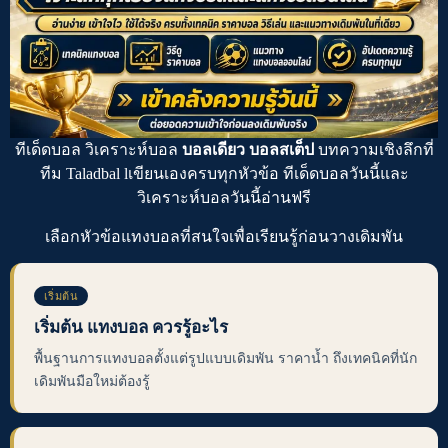
ทีเด็ดบอล
วิเคราะห์บอล
บอลเดียว บอลสเต็ป
บทความเชิงลึกที่
ทีม Taladbal lเขียนเองครบทุกหัวข้อ
ทีเด็ดบอลวันนี้
และ
วิเคราะห์บอลวันนี้
อ่านฟรี
เลือกหัวข้อ
แทงบอล
ที่สนใจเพื่อเรียนรู้ก่อนวางเดิมพัน
เริ่มต้น
เริ่มต้น แทงบอล ควรรู้อะไร
พื้นฐานการแทงบอลตั้งแต่รูปแบบเดิมพัน ราคาน้ำ ถึงเทคนิคที่นัก
เดิมพันมือใหม่ต้องรู้