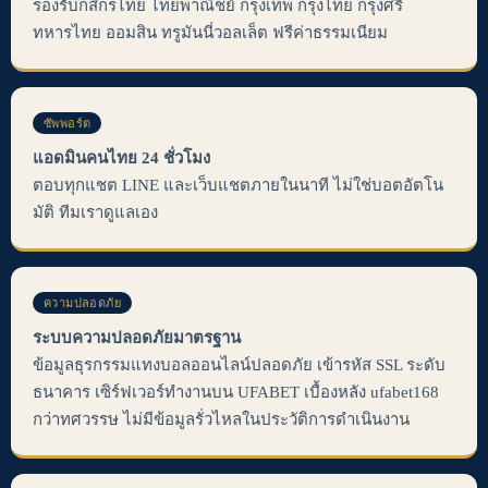
รองรับกสิกรไทย ไทยพาณิชย์ กรุงเทพ กรุงไทย กรุงศรี
ทหารไทย ออมสิน ทรูมันนี่วอลเล็ต ฟรีค่าธรรมเนียม
ซัพพอร์ต
แอดมินคนไทย 24 ชั่วโมง
ตอบทุกแชต LINE และเว็บแชตภายในนาที ไม่ใช่บอตอัตโน
มัติ ทีมเราดูแลเอง
ความปลอดภัย
ระบบความปลอดภัยมาตรฐาน
ข้อมูลธุรกรรมแทงบอลออนไลน์ปลอดภัย เข้ารหัส SSL ระดับ
ธนาคาร เซิร์ฟเวอร์ทำงานบน UFABET เบื้องหลัง ufabet168
กว่าทศวรรษ ไม่มีข้อมูลรั่วไหลในประวัติการดำเนินงาน