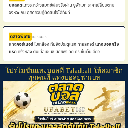
บอลสด
แทงระหว่างแมตช์เล่นจริงผ่าน ยูฟ่าเบท ราคาเปลี่ยนตาม
จังหวะเกม ดูสดควบคู่ตัดสินใจได้ทันที
ตลาดพิเศษ
คอร์เนอร์
แทง
คอร์เนอร์
ใบเหลือง ทีมยิงประตูแรก ทายสกอร์
แทงบอลครึ่ง
แรก
ครึ่งหลัง ดับเบิ้ลแชนซ์ มิกซ์พาเลย์ ครบในเว็บเดียว
โปรโมชั่นแทงบอลที่ Taladball ให้สมาชิก
ทุกคนที่ แทงบอลยูฟ่าเบท