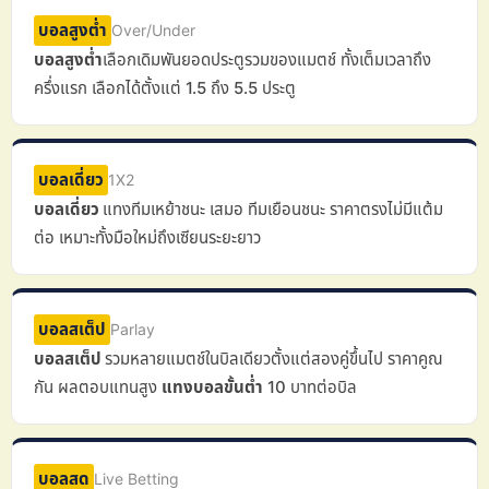
บอลสูงต่ำ
Over/Under
บอลสูงต่ำ
เลือกเดิมพันยอดประตูรวมของแมตช์ ทั้งเต็มเวลาถึง
ครึ่งแรก เลือกได้ตั้งแต่ 1.5 ถึง 5.5 ประตู
บอลเดี่ยว
1X2
บอลเดี่ยว
แทงทีมเหย้าชนะ เสมอ ทีมเยือนชนะ ราคาตรงไม่มีแต้ม
ต่อ เหมาะทั้งมือใหม่ถึงเซียนระยะยาว
บอลสเต็ป
Parlay
บอลสเต็ป
รวมหลายแมตช์ในบิลเดียวตั้งแต่สองคู่ขึ้นไป ราคาคูณ
กัน ผลตอบแทนสูง
แทงบอลขั้นต่ำ
10 บาทต่อบิล
บอลสด
Live Betting