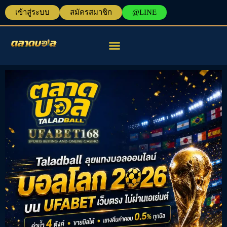
เข้าสู่ระบบ
สมัครสมาชิก
@LINE
แทงบอลออนไลน์
เครื่องมือวิเคราะห์บอล