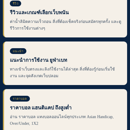
รีวิว
รีวิวและเกณฑ์เลือกเว็บพนัน
ค่าน้ำลิมิตความเร็วถอน สิ่งที่ต้องเช็คจริงก่อนสมัครทุกครั้ง และดู
รีวิวการใช้งานต่างๆ
แนะนำ
แนะนำการใช้งาน ยูฟ่าเบท
ทางเข้าเว็บตรงและลิงก์ใช้งานได้ล่าสุด สิ่งที่ต้องรู้ก่อนเริ่มใช้
งาน และจุดสังเกตเว็บปลอม
ราคาบอล
ราคาบอล แฮนดิแคป ถึงสูงต่ำ
อ่าน ราคาบอล แทงบอลออนไลน์ทุกประเภท Asian Handicap,
Over/Under, 1X2