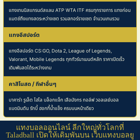
แทงเทนนิสแกรนด์สแลม ATP WTA ITF ครบทุกรายการ แทงก่อน
แมตช์ถึงแทงสดระหว่างเซต รวมสกอร์รายเซต จำนวนเกมรวม
แทงอีสปอร์ต
แทงอีสปอร์ต CS:GO, Dota 2, League of Legends,
Valorant, Mobile Legends ทุกทัวร์นาเมนต์หลัก ราคาเปิดเร็ว
เดิมพันสดได้ระหว่างเกม
คาสิโนสด / กีฬาอื่นๆ
บาคาร่า รูเล็ต ไฮโล บล็อกแจ็ก เสือมังกร กอล์ฟ วอลเลย์บอล
แบดมินตัน รักบี้ ฮอกกี้น้ำแข็ง ครบบนหน้าเดียว
แทงบอลออนไลน์ ลีกใหญ่ทั่วโลกที่
Taladball เปิดให้เดิมพันบน เว็บแทงบอลยู