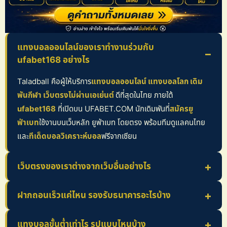
แทงบอลออนไลน์ของเราทำงานร่วมกับ
ufabet168 อย่างไร
Taladball คือผู้ให้บริการ
แทงบอลออนไลน์ แทงบอลโลก เดิม
พันกีฬา เว็บตรงไม่ผ่านเอเย่นต์
ดีที่สุดในไทย ภายใต้
ufabet168
ที่เปิดบน UFABET.COM นักเดิมพันที่
สมัครยู
ฟ่าเบท
ใช้งานบนเว็บหลัก ยูฟ่าเบท โดยตรง พร้อมทีมดูแลคนไทย
และ
ทีเด็ดบอลวิเคราะห์บอล
ฟรีจากเซียน
เว็บตรงของเราต่างจากเว็บอื่นอย่างไร
ฝากถอนเร็วแค่ไหน รองรับธนาคารอะไรบ้าง
แทงบอลขั้นต่ำเท่าไร รูปแบบไหนบ้าง