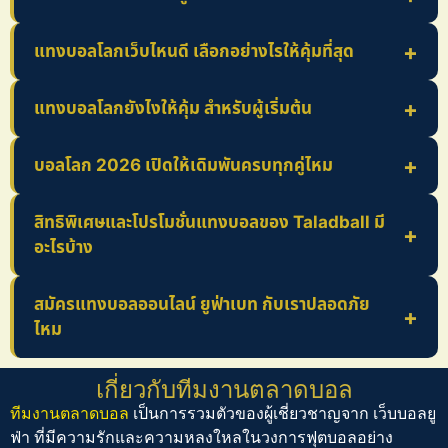
แทงบอลโลกเว็บไหนดี เลือกอย่างไรให้คุ้มที่สุด
แทงบอลโลกยังไงให้คุ้ม สำหรับผู้เริ่มต้น
บอลโลก 2026 เปิดให้เดิมพันครบทุกคู่ไหม
สิทธิพิเศษและโปรโมชั่นแทงบอลของ Taladball มี
อะไรบ้าง
สมัครแทงบอลออนไลน์ ยูฟ่าเบท กับเราปลอดภัย
ไหม
เกี่ยวกับทีมงานตลาดบอล
ทีมงานตลาดบอล
เป็นการรวมตัวของผู้เชี่ยวชาญจาก
เว็บบอลยู
ฟ่า
ที่มีความรักและความหลงใหลในวงการฟุตบอลอย่าง