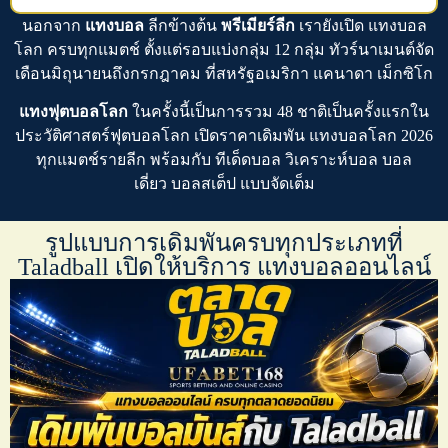
นอกจาก
แทงบอล
ลีกข้างต้น
พรีเมียร์ลีก
เรายังเปิด
แทงบอล
โลก
ครบทุกแมตช์ ตั้งแต่รอบแบ่งกลุ่ม 12 กลุ่ม ทัวร์นาเมนต์จัด
เดือนมิถุนายนถึงกรกฎาคม ที่สหรัฐอเมริกา แคนาดา เม็กซิโก
แทงฟุตบอลโลก
ในครั้งนี้เป็นการรวม 48 ชาติเป็นครั้งแรกใน
ประวัติศาสตร์ฟุตบอลโลก เปิดราคาเดิมพัน
แทงบอลโลก 2026
ทุกแมตช์รายลีก พร้อมกับ
ทีเด็ดบอล
วิเคราะห์บอล บอล
เดี่ยว บอลสเต็ป
แบบจัดเต็ม
รูปแบบการเดิมพันครบทุกประเภทที่
Taladball เปิดให้บริการ แทงบอลออนไลน์