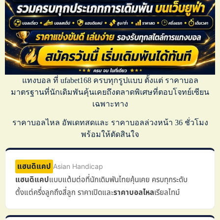
แทงบอล
ที่
ufabet168
ครบทุกรูปแบบ ตั้งแต่
ราคาบอล
มาตรฐานที่นักเดิมพันคุ้นเคยถึงตลาดพิเศษที่ตอบโจทย์เซียน
เฉพาะทาง
ราคาบอลไหล
อัพเดทสดและ
ราคาบอลล่วงหน้า
36 ชั่วโมง
พร้อมให้ตัดสินใจ
แฮนดิแคป
Asian Handicap
แฮนดิแคป
แบบแต้มต่อที่นักเดิมพันไทยคุ้นเคย ครบทุกระดับ
ตั้งแต่ครึ่งลูกถึงสี่ลูก ราคาเปิดและ
ราคาบอลไหล
เรียลไทม์