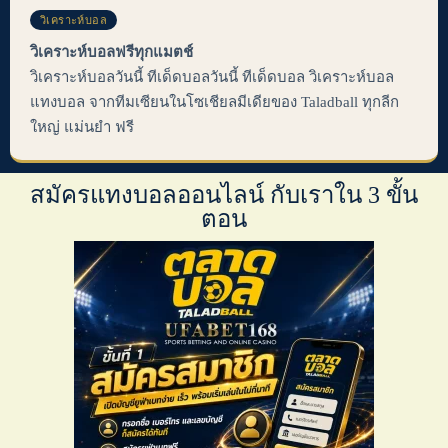
วิเคราะห์บอล
วิเคราะห์บอลฟรีทุกแมตช์
วิเคราะห์บอลวันนี้ ทีเด็ดบอลวันนี้ ทีเด็ดบอล วิเคราะห์บอล
แทงบอล จากทีมเซียนในโซเชียลมีเดียของ Taladball ทุกลีก
ใหญ่ แม่นยำ ฟรี
สมัครแทงบอลออนไลน์ กับเราใน 3 ขั้น
ตอน