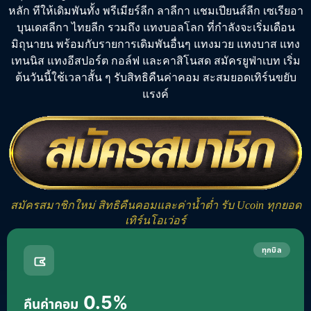
หลัก
ทีให้เดิมพันทั้ง
พรีเมียร์ลีก
ลาลีกา แชมเปียนส์ลีก เซเรียอา
บุนเดสลีกา ไทยลีก รวมถึง
แทงบอลโลก
ที่กำลังจะเริ่มเดือน
มิถุนายน พร้อมกับรายการเดิมพันอื่นๆ
แทงมวย
แทงบาส
แทง
เทนนิส
แทงอีสปอร์ต
กอล์ฟ และคาสิโนสด
สมัครยูฟ่าเบท
เริ่ม
ต้นวันนี้ใช้เวลาสั้น ๆ รับสิทธิคืนค่าคอม สะสมยอดเทิร์นขยับ
แรงค์
สมัครสมาชิกใหม่ สิทธิคืนคอมและค่าน้ำต่ำ รับ Ucoin ทุกยอด
เทิร์นโอเว่อร์
ทุกบิล
0.5%
คืนค่าคอม