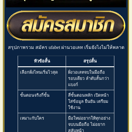
สรุปภาพรวม สมัคร ufabet ผ่านวอเลท เริ่มยังไงไม่ให้พลาด
หัวข้อสั้น
สรุปสั้น
เลือกฝั่งไหนเริ่มไวสุด
ฝั่งวอเลทจบในมือถือ
รอบเดียว ลำดับสั้นกว่า
แบงก์
ขั้นตอนจริงกี่ขั้น
สี่ขั้นตอนหลัก เปิดหน้า
ใส่ข้อมูล ยืนยัน เตรียม
ใช้งาน
เหมาะกับใคร
มือใหม่อยากให้ทุกอย่าง
จบบนมือถือ ไม่อยาก
สลับหน้า