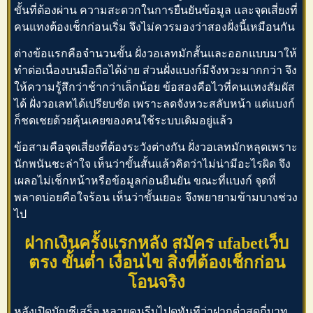
ขั้นที่ต้องผ่าน ความสะดวกในการยืนยันข้อมูล และจุดเสี่ยงที่
คนแทงต้องเช็กก่อนเริ่ม จึงไม่ควรมองว่าสองฝั่งนี้เหมือนกัน
ต่างข้อแรกคือจำนวนขั้น ฝั่งวอเลทมักสั้นและออกแบบมาให้
ทำต่อเนื่องบนมือถือได้ง่าย ส่วนฝั่งแบงก์มีจังหวะมากกว่า จึง
ให้ความรู้สึกว่าช้ากว่าเล็กน้อย ข้อสองคือไวที่คนแทงสัมผัส
ได้ ฝั่งวอเลทได้เปรียบชัด เพราะลดจังหวะสลับหน้า แต่แบงก์
ก็ชดเชยด้วยคุ้นเคยของคนใช้ระบบเดิมอยู่แล้ว
ข้อสามคือจุดเสี่ยงที่ต้องระวังต่างกัน ฝั่งวอเลทมักหลุดเพราะ
นักพนันชะล่าใจ เห็นว่าขั้นสั้นแล้วคิดว่าไม่น่ามีอะไรผิด จึง
เผลอไม่เช็กหน้าหรือข้อมูลก่อนยืนยัน ขณะที่แบงก์ จุดที่
พลาดบ่อยคือใจร้อน เห็นว่าขั้นเยอะ จึงพยายามข้ามบางช่วง
ไป
ฝากเงินครั้งแรกหลัง สมัคร ufabetเว็บ
ตรง ขั้นต่ำ เงื่อนไข สิ่งที่ต้องเช็กก่อน
โอนจริง
หลังเปิดบัญชีเสร็จ หลายคนรีบไปดูทันทีว่าฝากต่ำสุดกี่บาท