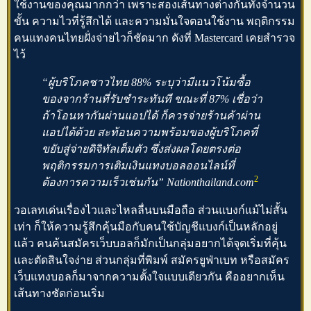
ใช้งานของคุณมากกว่า เพราะสองเส้นทางต่างกันทั้งจำนวน
ขั้น ความไวที่รู้สึกได้ และความมั่นใจตอนใช้งาน พฤติกรรม
คนแทงคนไทยฝั่งจ่ายไวก็ชัดมาก ดังที่ Mastercard เคยสำรวจ
ไว้
“ผู้บริโภคชาวไทย 88% ระบุว่ามีแนวโน้มซื้อ
ของจากร้านที่รับชำระทันที ขณะที่ 87% เชื่อว่า
ถ้าโอนหากันผ่านแอปได้ ก็ควรจ่ายร้านค้าผ่าน
แอปได้ด้วย สะท้อนความพร้อมของผู้บริโภคที่
ขยับสู่จ่ายดิจิทัลเต็มตัว ซึ่งส่งผลโดยตรงต่อ
พฤติกรรมการเติมเงินแทงบอลออนไลน์ที่
2
ต้องการความเร็วเช่นกัน” Nationthailand.com
วอเลทเด่นเรื่องไวและไหลลื่นบนมือถือ ส่วนแบงก์แม้ไม่สั้น
เท่า ก็ให้ความรู้สึกคุ้นมือกับคนใช้บัญชีแบงก์เป็นหลักอยู่
แล้ว คนค้นสมัครเว็บบอลก็มักเป็นกลุ่มอยากได้จุดเริ่มที่คุ้น
และตัดสินใจง่าย ส่วนกลุ่มที่พิมพ์ สมัครยูฟ่าเบท หรือสมัคร
เว็บแทงบอลก็มาจากความตั้งใจแบบเดียวกัน คืออยากเห็น
เส้นทางชัดก่อนเริ่ม