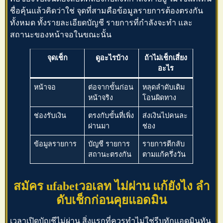
ชื่อคุ้นแล้วคิดว่าใช่ จุดที่สามคือข้อมูลรายการต้องตรงกัน
ทั้งหมด ทั้งรายละเอียดบัญชี รายการที่กำลังจะทำ และ
สถานะของหน้าจอในขณะนั้น
จุดเช็ก
ดูอะไรบ้าง
ถ้าไม่เช็กเสี่ยง
อะไร
หน้าจอ
ต่อจากขั้นก่อน
หลุดลำดับเดิม
หน้าจริง
โอนผิดทาง
ช่องรับเงิน
ตรงกับขั้นที่เพิ่ง
ส่งเงินไปคนละ
ผ่านมา
ช่อง
ข้อมูลรายการ
บัญชี รายการ
รายการตีกลับ
สถานะตรงกัน
ตามแก้ครึ่งวัน
สมัคร ufabetวอเลท ไม่ผ่าน แก้ยังไง ลำ
ดับเช็กก่อนคุยแอดมิน
เวลาเปิดบัญชีไม่ผ่าน สิ่งแรกที่ควรทำไม่ใช่รีบทักแอดมินทัน