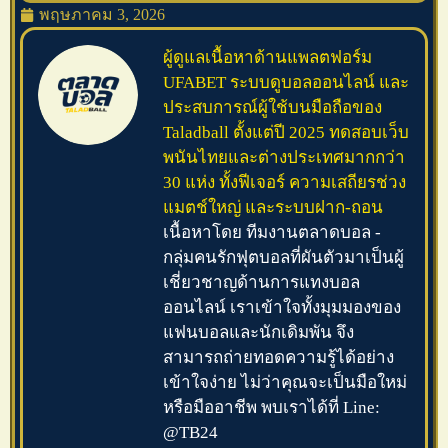
พฤษภาคม 3, 2026
ผู้ดูแลเนื้อหาด้านแพลตฟอร์ม
UFABET ระบบดูบอลออนไลน์ และ
ประสบการณ์ผู้ใช้บนมือถือของ
Taladball ตั้งแต่ปี 2025 ทดสอบเว็บ
พนันไทยและต่างประเทศมากกว่า
30 แห่ง ทั้งฟีเจอร์ ความเสถียรช่วง
แมตช์ใหญ่ และระบบฝาก-ถอน
เนื้อหาโดย ทีมงานตลาดบอล -
กลุ่มคนรักฟุตบอลที่ผันตัวมาเป็นผู้
เชี่ยวชาญด้านการแทงบอล
ออนไลน์ เราเข้าใจทั้งมุมมองของ
แฟนบอลและนักเดิมพัน จึง
สามารถถ่ายทอดความรู้ได้อย่าง
เข้าใจง่าย ไม่ว่าคุณจะเป็นมือใหม่
หรือมืออาชีพ พบเราได้ที่ Line:
@TB24