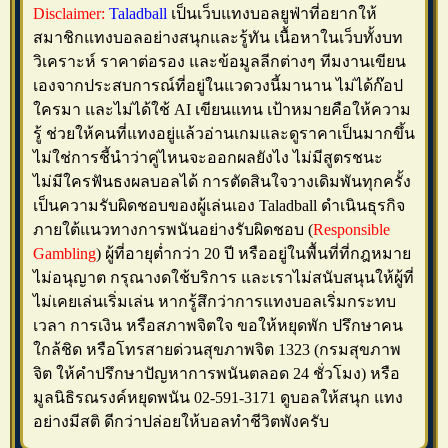
Disclaimer:
Taladball
เป็นเว็บแทงบอลยูฟ่าที่อยากให้
สมาชิกแทงบอลอย่างสนุกและรู้ทัน เนื้อหาในเว็บทั้งบท
วิเคราะห์ ราคาต่อรอง และข้อมูลลีกต่างๆ ทีมงานเขียน
เองจากประสบการณ์ที่อยู่ในแวดวงนี้มานาน ไม่ได้ก๊อป
ใครมา และไม่ได้ใช้ AI เขียนแทน เป้าหมายคือให้ความ
รู้ ช่วยให้คนที่แทงอยู่แล้วอ่านเกมและดูราคาเป็นมากขึ้น
ไม่ใช่การชี้นำว่าคู่ไหนจะออกผลยังไง ไม่มีสูตรชนะ
ไม่มีใครฟันธงผลบอลได้ การตัดสินใจวางเดิมพันทุกครั้ง
เป็นความรับผิดชอบของผู้เล่นเอง Taladball ดำเนินธุรกิจ
ภายใต้แนวทางการพนันอย่างรับผิดชอบ (
Responsible
Gambling
) ผู้ที่อายุต่ำกว่า 20 ปี หรืออยู่ในพื้นที่ที่กฎหมาย
ไม่อนุญาต กรุณางดใช้บริการ และเราไม่สนับสนุนให้ผู้ที่
ไม่เคยเล่นเริ่มเล่น หากรู้สึกว่าการแทงบอลเริ่มกระทบ
เวลา การเงิน หรือสภาพจิตใจ ขอให้หยุดพัก ปรึกษาคน
ใกล้ชิด หรือโทรสายด่วนสุขภาพจิต 1323 (กรมสุขภาพ
จิต ให้คำปรึกษาปัญหาการพนันตลอด 24 ชั่วโมง) หรือ
มูลนิธิรณรงค์หยุดพนัน 02-591-3171 ดูบอลให้สนุก แทง
อย่างมีสติ ดีกว่าปล่อยให้บอลทำชีวิตพังครับ