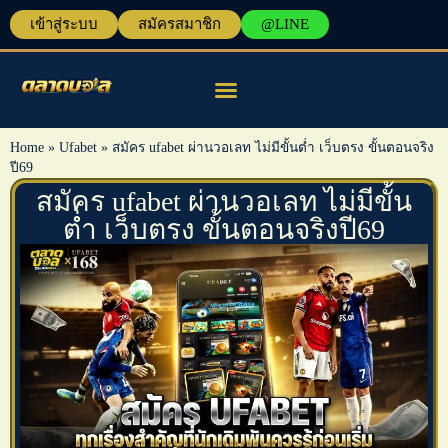
เข้าสู่ระบบ
สมัครสมาชิก
@LINE
แทงบอลออนไลน์
เครื่องมือวิเคราะห์บอล
Home
»
Ufabet
»
สมัคร ufabet ผ่านวอเลท ไม่มีขั้นต่ำ เว็บตรง ขั้นตอนจริง
ปี69
สมัคร ufabet ผ่านวอเลท ไม่มีขั้น
ต่ำ เว็บตรง ขั้นตอนจริงปี69