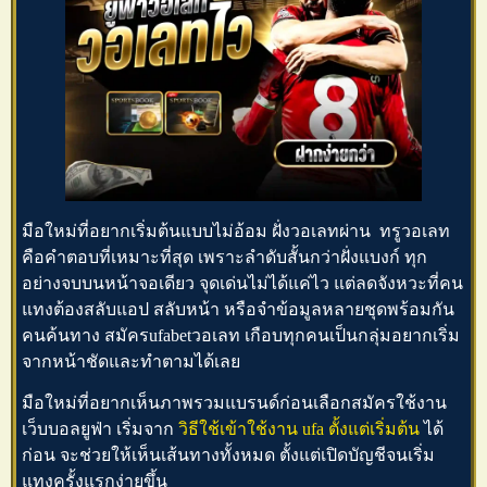
มือใหม่ที่อยากเริ่มต้นแบบไม่อ้อม ฝั่งวอเลทผ่าน
ทรูวอเลท
คือคำตอบที่เหมาะที่สุด เพราะลำดับสั้นกว่าฝั่งแบงก์ ทุก
อย่างจบบนหน้าจอเดียว จุดเด่นไม่ได้แค่ไว แต่ลดจังหวะที่คน
แทงต้องสลับแอป สลับหน้า หรือจำข้อมูลหลายชุดพร้อมกัน
คนค้นทาง
สมัครufabetวอเลท
เกือบทุกคนเป็นกลุ่มอยากเริ่ม
จากหน้าชัดและทำตามได้เลย
มือใหม่ที่อยากเห็นภาพรวมแบรนด์ก่อนเลือกสมัครใช้งาน
เว็บบอลยูฟ่า
เริ่มจาก
วิธีใช้เข้าใช้งาน ufa ตั้งแต่เริ่มต้น
ได้
ก่อน จะช่วยให้เห็นเส้นทางทั้งหมด ตั้งแต่เปิดบัญชีจนเริ่ม
แทงครั้งแรกง่ายขึ้น