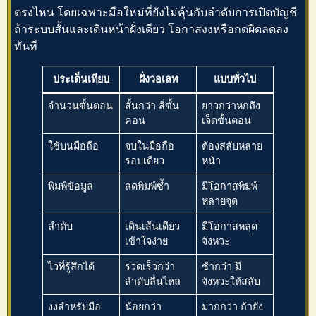
ตรงไหน โดยเฉพาะมือใหม่ที่ยังไม่คุ้นกับลำดับการเปิดบัญชี
ถ้าระบบสั้นและเดินหน้าฝั่งเดียว โอกาสงงหรือกดผิดลดลง
ทันที
ประเด็นเทียบ
ฝั่งวอเลท
แบบทั่วไป
จำนวนขั้นตอน
สั้นกว่า สี่ขั้น
ยาวกว่าหกถึง
คอน
เจ็ดขั้นตอน
ใช้บนมือถือ
จบในมือถือ
ต้องสลับหลาย
รอบเดียว
หน้า
พิมพ์ข้อมูล
ลดพิมพ์ซ้ำ
มีโอกาสพิมพ์
หลายจุด
ลำดับ
เดินเส้นเดียว
มีโอกาสหลุด
เข้าใจง่าย
จังหวะ
ไวที่รู้สึกได้
รวดเร็วกว่า
ช้ากว่า มี
ลำดับลื่นไหล
จังหวะให้สลับ
งงสำหรับมือ
น้อยกว่า
มากกว่า ถ้ายัง