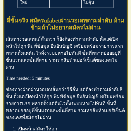
ใหม่
ไม่คุ้น
สี่ขั้นจริง สมัครufabetผ่านวอเลทตามลำดับ ห้าม
ข้ามถ้าไม่อยากสมัครไม่ผ่าน
เส้นทางวอเลทแม้สั้นกว่า ก็ยังต้องทำตามลำดับ ตั้งแต่เปิด
หน้าให้ถูก พิมพ์ข้อมูล ยืนยันบัญชี เตรียมพร้อมรายการแรก
พลาดตั้งแต่ต้น ไวทั้งระบบหายไปทันที ขั้นที่พลาดบ่อยอยู่ที่
ขั้นแรกและขั้นที่สาม รวมหกสิบห้าเปอร์เซ็นต์ของเคสไม่
ผ่าน
Time needed:
5 minutes
ช่องทางฝากผ่านวอเลทสั้นกว่าวิธีอื่น แต่ต้องทำตามลำดับสี่
ขั้น ตั้งแต่เปิดหน้าให้ถูก พิมพ์ข้อมูล ยืนยันบัญชี เตรียมพร้อม
รายการแรก พลาดตั้งแต่ต้นไวทั้งระบบหายไปทันที ขั้นที่
พลาดบ่อยอยู่ที่ขั้นแรกและขั้นที่สาม รวมหกสิบห้าเปอร์เซ็นต์
ของเคสที่สมัครไม่ผ่าน
เปิดหน้าสมัครให้ถูก