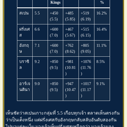
Kings
%
สเปน
5.5
+450
+485
+519
16.2%
(5.5)
(5.85)
(6.19)
ฝรั่งเศ
6.6
+600
+467
+515
16.4%
ส
(7.0)
(5.67)
(6.15)
อังกฤ
7.1
+600
+762
+805
11.1%
ษ
(7.0)
(8.62)
(9.05)
บราซิ
9.2
+850
+981
+1076
8.5%
ล
(9.5)
(10.81
(11.76
)
)
อาร์เจ
9.0
+850
+947
+1017
9.1%
นตินา
(9.5)
(10.47
(11.17
)
)
เห็นชัดว่าสเปนเกาะกลุ่มที่ 5.5 เกือบทุกเจ้า ตลาดเห็นตรงกัน
ว่าเป็นเต็งหนึ่ง แต่ฝรั่งเศสกับอังกฤษกลับสลับอันดับสองกัน
ไปมาแต่ละเว็บ บางเจ้าเห็นฝรั่งเศสเหนือกว่า บางเจ้ามอง