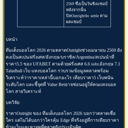
2569 ซึ่งเป็นวันชิงแชมป์
หลังจากนั้น
บิลOutrightจะ settle ตาม
ผลแชมป์
บทนำ
ทีมเต็งบอลโลก 2026
ตามตลาดOutrightช่วงเมษายน 2569 ยัง
คงเป็นสเปน/ฝรั่งเศส/อังกฤษ/บราซิล/Argentina/สเปนนำที่
ราคา5.5 ของ
UFABET
ตามด้วยฝรั่งเศส 6.6 และอังกฤษ 7.1
Taladball
เว็บ
แทงบอลโลก
รวบรวมข้อมูลตลาดพร้อม
วิเคราะห์ว่าราคาเหล่านี้บอกอะไร เทียบราคา5 เว็บพนัน
ระดับโลก และชี้จุดที่ Value Betอาจซ่อนอยู่ให้คน
แทงบอล
โลก
สายวิเคราะห์
บทวิจัย
ราคาOutright
ของ
ทีมเต็งบอลโลก 2026
บอกว่าตลาดเชื่อ
ใคร แต่ไม่ได้บอกว่าใครคุ้ม Edge ที่จริงอยู่ที่การเทียบราคา
ข้ามเว็บและหาจุดที่ตลาดยังประเมินผิด