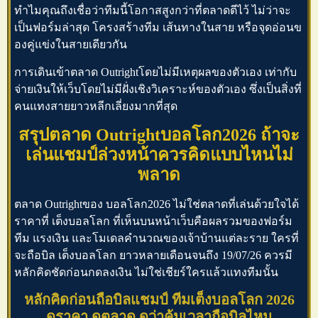
ทำไมคุณถึงเชื่อว่าทีมนี้โอกาสสูงกว่าที่ตลาดตีไว้ ไม่ว่าจะ
เป็นฟอร์มล่าสุด โครงสร้างทีม เส้นทางในสาย หรือจุดอ่อนข
องคู่แข่งในสายเดียวกัน
การเดินเข้าตลาด Outrightโดยไม่มีเหตุผลของตัวเอง เท่ากับ
จ่ายเงินให้เว็บโดยไม่มีฝั่งเชิงวิเคราะห์ของตัวเอง ซึ่งเป็นสิ่งที่
คนแทงสายยาวหลีกเลี่ยงมากที่สุด
สรุปตลาด Outrightบอลโลก2026 ถ้าจะ
เล่นแชมป์ล่วงหน้าควรคิดแบบไหนไม่
พลาด
ตลาด Outrightของ
บอลโลก2026
ไม่ใช่ตลาดที่เล่นด้วยใจได้
ราคาที่
เต็งบอลโลก
ที่เห็นบนหน้าเว็บคือผลรวมของฟอร์ม
ทีม แรงเงิน และโมเดลคำนวณของเจ้าบ้านแต่ละราย ใครที่
จะถือบิล
เต็งบอลโลก
ยาวหลายเดือนจนถึง 19/07/26 ควรมี
หลักคิดชัดก่อนกดลงเงิน ไม่ใช่เชียร์ใครแล้วแทงทีมนั้น
หลักคิดก่อนถือบิลแชมป์ ทีมเต็งบอลโลก 2026
ดูราคา ดูตลาด ดูว่าคุ้มเวลาถือบิลไหม