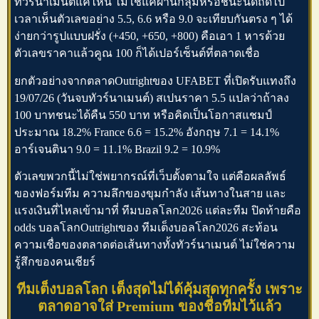
ทัวร์นาเมนต์แค่ไหน ไม่ใช่แค่ผ่านกลุ่มหรือชนะนัดถัดไป
เวลาเห็นตัวเลขอย่าง 5.5, 6.6 หรือ 9.0 จะเทียบกันตรง ๆ ได้
ง่ายกว่ารูปแบบฝรั่ง (+450, +650, +800) คือเอา 1 หารด้วย
ตัวเลขราคาแล้วคูณ 100 ก็ได้เปอร์เซ็นต์ที่ตลาดเชื่อ
ยกตัวอย่างจากตลาดOutrightของ
UFABET
ที่เปิดรับแทงถึง
19/07/26 (วันจบทัวร์นาเมนต์) สเปนราคา 5.5 แปลว่าถ้าลง
100 บาทชนะได้คืน 550 บาท หรือคิดเป็นโอกาสแชมป์
ประมาณ 18.2% France 6.6 = 15.2% อังกฤษ 7.1 = 14.1%
อาร์เจนตินา 9.0 = 11.1% Brazil 9.2 = 10.9%
ตัวเลขพวกนี้ไม่ใช่พยากรณ์ที่เว็บตั้งตามใจ แต่คือผลลัพธ์
ของฟอร์มทีม ความลึกของขุมกำลัง เส้นทางในสาย และ
แรงเงินที่ไหลเข้ามาที่
ทีมบอลโลก2026
แต่ละทีม ปิดท้ายคือ
odds บอลโลก
Outrightของ
ทีมเต็งบอลโลก2026
สะท้อน
ความเชื่อของตลาดต่อเส้นทางทั้งทัวร์นาเมนต์ ไม่ใช่ความ
รู้สึกของคนเชียร์
ทีมเต็งบอลโลก เต็งสุดไม่ได้คุ้มสุดทุกครั้ง เพราะ
ตลาดอาจใส่ Premium ของชื่อทีมไว้แล้ว