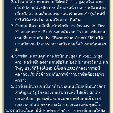
ฝรั่งเศส
ได้ราคาเพราะ Talent Ceiling สูงสุดในตลาด
เอ็มบัปเปอยู่ช่วงพีค ครบทั้งกองหน้า กลาง หลัง แต่จุด
เสี่ยงคือความสม่ำเสมอของแนวรับและแข้งรุ่นใหม่ที่
ยังไม่ได้ลงทัวร์นาเมนต์ใหญ่เท่าทีมอื่น
อังกฤษ
มีความลึกที่สุดในห้าทีม ตัวสำรองระดับ First
XI ของหลายชาติ แต่แรงกดดันจาก FA และแฟนบอล
เยอะที่สุดเช่นกัน ประวัติศาสตร์
บอลโลก
60 ปีที่ไม่ได้
แชมป์กลายเป็นภาระทางจิตใจทุกครั้งในรอบน็อคเอา
ต์
บราซิล
เพดานคุณภาพตัวนักเตะสูง แต่ Volatility สูง
ตาม ฟอร์มขึ้นลงง่าย กุนซือใหม่ยังไม่ผ่านทัวร์นาเมนต์
ใหญ่ ประวัติไม่ได้แชมป์ตั้งแต่ 2002 กำลังยาวพอที่
ตลาดจะเริ่มตั้งคำถามกับภาพจำว่าบราซิลต้องอยู่หัว
ตาราง
อาร์เจนตินา
แชมป์เก่าที่ระบบแน่น มีเมสซี่เป็นตัวจักร
สำคัญ แต่วัฏจักรของทีมเริ่มผ่านพีคไปแล้ว นักเตะ
แกนหลักอายุเยอะขึ้น รอบน็อคเอาต์กับทีมเจ้าภาพ
และเวลาบินไกลระหว่างนัดอาจเล่นงานทีมชุดนี้ได้
ไม่มีทีมไหนในห้านี้ที่ปราศจากข้อกังขา ราคาที่ตลาดให้จึง