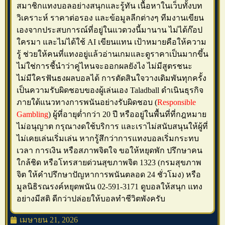
สมาชิกแทงบอลอย่างสนุกและรู้ทัน เนื้อหาในเว็บทั้งบท
วิเคราะห์ ราคาต่อรอง และข้อมูลลีกต่างๆ ทีมงานเขียน
เองจากประสบการณ์ที่อยู่ในแวดวงนี้มานาน ไม่ได้ก๊อป
ใครมา และไม่ได้ใช้ AI เขียนแทน เป้าหมายคือให้ความ
รู้ ช่วยให้คนที่แทงอยู่แล้วอ่านเกมและดูราคาเป็นมากขึ้น
ไม่ใช่การชี้นำว่าคู่ไหนจะออกผลยังไง ไม่มีสูตรชนะ
ไม่มีใครฟันธงผลบอลได้ การตัดสินใจวางเดิมพันทุกครั้ง
เป็นความรับผิดชอบของผู้เล่นเอง Taladball ดำเนินธุรกิจ
ภายใต้แนวทางการพนันอย่างรับผิดชอบ (
Responsible
Gambling
) ผู้ที่อายุต่ำกว่า 20 ปี หรืออยู่ในพื้นที่ที่กฎหมาย
ไม่อนุญาต กรุณางดใช้บริการ และเราไม่สนับสนุนให้ผู้ที่
ไม่เคยเล่นเริ่มเล่น หากรู้สึกว่าการแทงบอลเริ่มกระทบ
เวลา การเงิน หรือสภาพจิตใจ ขอให้หยุดพัก ปรึกษาคน
ใกล้ชิด หรือโทรสายด่วนสุขภาพจิต 1323 (กรมสุขภาพ
จิต ให้คำปรึกษาปัญหาการพนันตลอด 24 ชั่วโมง) หรือ
มูลนิธิรณรงค์หยุดพนัน 02-591-3171 ดูบอลให้สนุก แทง
อย่างมีสติ ดีกว่าปล่อยให้บอลทำชีวิตพังครับ
เมษายน 21, 2026