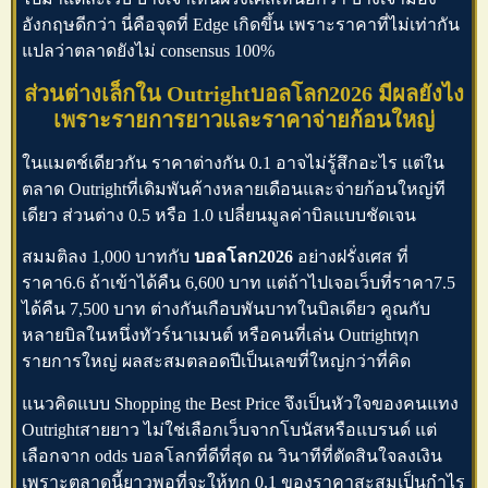
อังกฤษดีกว่า นี่คือจุดที่ Edge เกิดขึ้น เพราะราคาที่ไม่เท่ากัน
แปลว่าตลาดยังไม่ consensus 100%
ส่วนต่างเล็กใน Outrightบอลโลก2026 มีผลยังไง
เพราะรายการยาวและราคาจ่ายก้อนใหญ่
ในแมตช์เดียวกัน ราคาต่างกัน 0.1 อาจไม่รู้สึกอะไร แต่ใน
ตลาด Outrightที่เดิมพันค้างหลายเดือนและจ่ายก้อนใหญ่ที
เดียว ส่วนต่าง 0.5 หรือ 1.0 เปลี่ยนมูลค่าบิลแบบชัดเจน
สมมติลง 1,000 บาทกับ
บอลโลก2026
อย่างฝรั่งเศส ที่
ราคา6.6 ถ้าเข้าได้คืน 6,600 บาท แต่ถ้าไปเจอเว็บที่ราคา7.5
ได้คืน 7,500 บาท ต่างกันเกือบพันบาทในบิลเดียว คูณกับ
หลายบิลในหนึ่งทัวร์นาเมนต์ หรือคนที่เล่น Outrightทุก
รายการใหญ่ ผลสะสมตลอดปีเป็นเลขที่ใหญ่กว่าที่คิด
แนวคิดแบบ Shopping the Best Price จึงเป็นหัวใจของคนแทง
Outrightสายยาว ไม่ใช่เลือกเว็บจากโบนัสหรือแบรนด์ แต่
เลือกจาก
odds บอลโลก
ที่ดีที่สุด ณ วินาทีที่ตัดสินใจลงเงิน
เพราะตลาดนี้ยาวพอที่จะให้ทุก 0.1 ของราคาสะสมเป็นกำไร