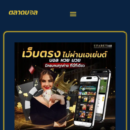
แทงบอลออนไลน์
เครื่องมือวิเคราะห์บอล