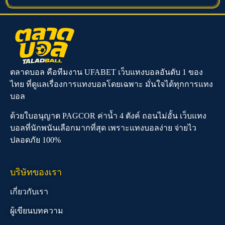
ตลาดบอล คือทีมงาน UFABET เว็บแทงบอลอันดับ 1 ของ
ไทย ที่ดูแลเรื่องการแทงบอลโดยเฉพาะ มั่นใจได้ทุกการแทง
บอล
ด้วยใบอนุญาต PAGCOR ค่าน้ำ 4 ตังค์ ถอนไม่อั้น เว็บแทง
บอลที่นักพนันเลือกมากที่สุด เพราะแทงบอลง่าย จ่ายไว
ปลอดภัย 100%
บริษัทของเรา
เกี่ยวกับเรา
ผู้เขียนบทความ