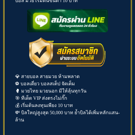
บอล มวย เริ่มต้นขั้นต่ำ 10 บาท
💎 สายบอล สายมวย ห้ามพลาด
⚽️ บอลเดี่ยว บอลสเต็ป จัดเต็ม
🥊 มวยไทย มวยนอก มีให้ลุ้นทุกวัน
🎯 ทีเด็ด VIP ส่งตรงไม่กั๊ก
💰 เริ่มต้นลงทุนเพียง 10 บาท
💸 บิลใหญ่สูงสุด 50,000 บาท ย้ำบิลได้เพิ่มหลักแสน-
ล้าน