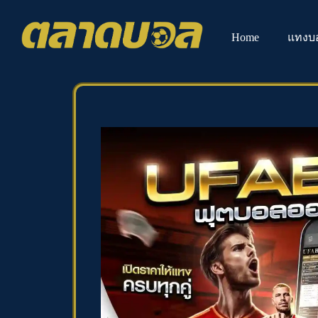
Home
แทงบ