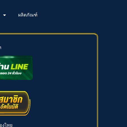
ผลิตภัณฑ์
ท
ืองไทย