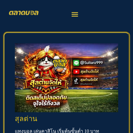
แทงบอลออนไลน์
เครื่องมือวิเคราะห์บอล
สุลต่าน
แทงบอล เล่นคาสิโน เริ่มต้นขั้นต่ำ 10 บาท