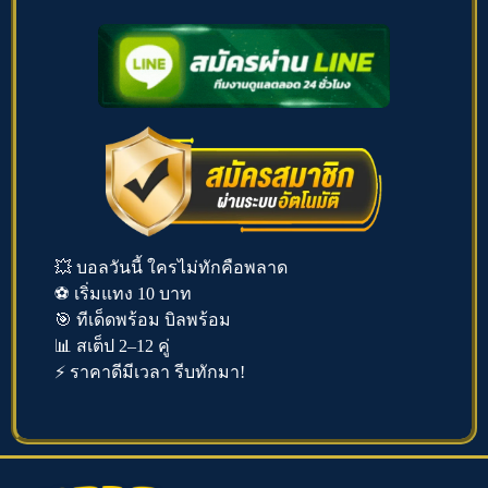
💥 บอลวันนี้ ใครไม่ทักคือพลาด
⚽ เริ่มแทง 10 บาท
🎯 ทีเด็ดพร้อม บิลพร้อม
📊 สเต็ป 2–12 คู่
⚡ ราคาดีมีเวลา รีบทักมา!