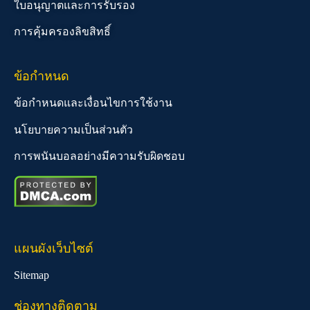
ใบอนุญาตและการรับรอง
การคุ้มครองลิขสิทธิ์
ข้อกำหนด
ข้อกำหนดและเงื่อนไขการใช้งาน
นโยบายความเป็นส่วนตัว
การพนันบอลอย่างมีความรับผิดชอบ
แผนผังเว็บไซต์
Sitemap
ช่องทางติดตาม