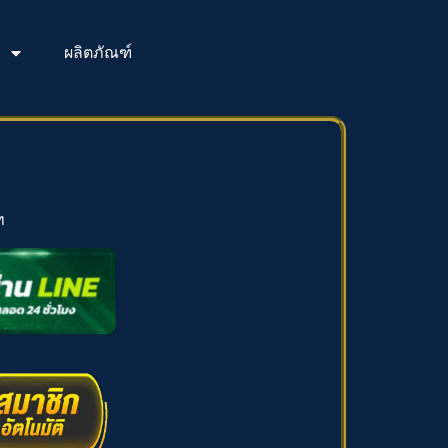
ผลิตภัณฑ์
ท