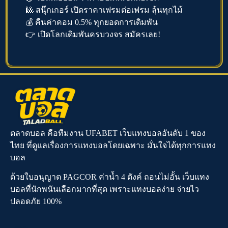
🎱 สนุ๊กเกอร์ เปิดราคาเฟรมต่อเฟรม ลุ้นทุกไม้
💰 คืนค่าคอม 0.5% ทุกยอดการเดิมพัน
👉 เปิดโลกเดิมพันครบวงจร สมัครเลย!
ตลาดบอล คือทีมงาน UFABET เว็บแทงบอลอันดับ 1 ของ
ไทย ที่ดูแลเรื่องการแทงบอลโดยเฉพาะ มั่นใจได้ทุกการแทง
บอล
ด้วยใบอนุญาต PAGCOR ค่าน้ำ 4 ตังค์ ถอนไม่อั้น เว็บแทง
บอลที่นักพนันเลือกมากที่สุด เพราะแทงบอลง่าย จ่ายไว
ปลอดภัย 100%