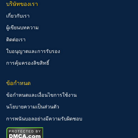
บริษัทของเรา
เกี่ยวกับเรา
ผู้เขียนบทความ
ติดต่อเรา
ใบอนุญาตและการรับรอง
การคุ้มครองลิขสิทธิ์
ข้อกำหนด
ข้อกำหนดและเงื่อนไขการใช้งาน
นโยบายความเป็นส่วนตัว
การพนันบอลอย่างมีความรับผิดชอบ