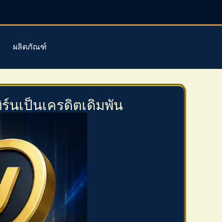
ผลิตภัณฑ์
์นเป็นเครดิตเดิมพัน