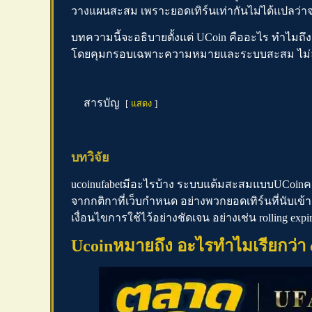
วางแผนสะสม เพราะยอดเทิร์นเท่ากันไม่ได้แปลว่า
บทความนี้จะอธิบายตั้งแต่
UCoin คืออะไร
ทำไมถึงเ
โดยคุมกรอบเฉพาะความหมายและระบบสะสม ไม่ลงลึ
สารบัญ
แสดง
บทวิจัย
ucoinufabetมีอะไรบ้าง
ระบบแต้มสะสมแบบUCoinควรมอ
จากกติกาที่เว็บกำหนด อย่างพวกยอดเทิร์นที่นับเข้
เงื่อนไขการใช้ไว้อย่างชัดเจน อย่างเช่น rolling ex
Ucoinหมายถึง อะไรทำไมเรียกว่า 