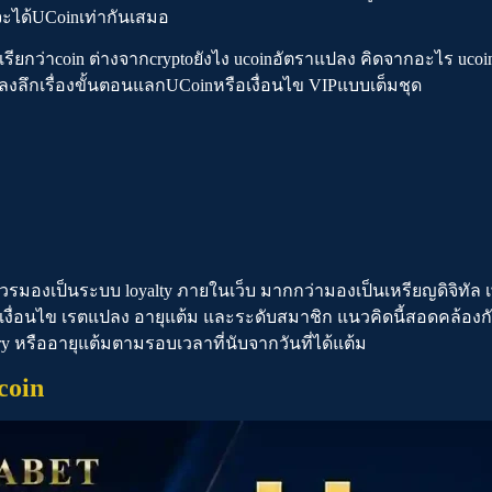
จะได้UCoinเท่ากันเสมอ
รียกว่าcoin ต่างจากcryptoยังไง
ucoinอัตราแปลง
คิดจากอะไร
uco
กเรื่องขั้นตอนแลกUCoinหรือเงื่อนไข VIPแบบเต็มชุด
งเป็นระบบ loyalty ภายในเว็บ มากกว่ามองเป็นเหรียญดิจิทัล 
าเงื่อนไข เรตแปลง อายุแต้ม และระดับสมาชิก แนวคิดนี้สอดคล้องกั
piry หรืออายุแต้มตามรอบเวลาที่นับจากวันที่ได้แต้ม
coin