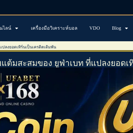
นไลน์
เครื่องมือวิเคราะห์บอล
VDO
Blog
แปลงยอดเทิร์นเป็นเครดิตเดิมพัน
แต้มสะสมของ ยูฟ่าเบท ที่แปลงยอดเทิร