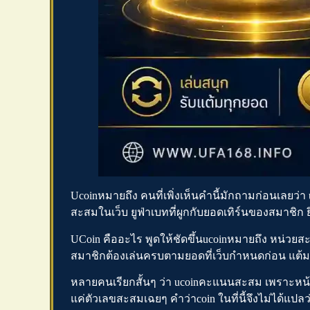
Ucoinหมายถึง
คนที่เพิ่งเห็นคำนี้มักถามก่อนเลยว่า
สะสมในเว็บ ยูฟ่าเบทที่ผูกกับยอดเทิร์นของสมาชิก 
UCoin คืออะไร
พูดให้ชัดขึ้น
ucoinหมายถึง
หน่วยสะส
สมาชิกต้องเล่นครบตามยอดที่เว็บกำหนดก่อน แต้ม
หลายคนเรียกสั้นๆ ว่า
ucoinคะแนนสะสม
เพราะหน้าท
แค่ตัวเลขสะสมเฉยๆ คำว่าcoin ในที่นี้จึงไม่ได้แปลว