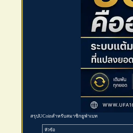
สรุปUCoinสำหรับสมาชิกยูฟ่าเบท
หัวข้อ