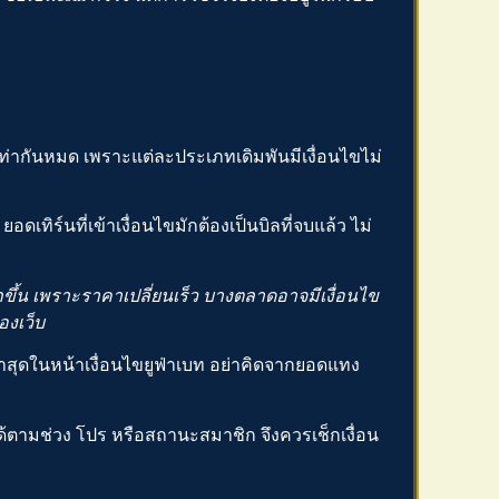
่ากันหมด เพราะแต่ละประเภทเดิมพันมีเงื่อนไขไม่
เทิร์นที่เข้าเงื่อนไขมักต้องเป็นบิลที่จบแล้ว ไม่
ึ้น เพราะราคาเปลี่ยนเร็ว บางตลาดอาจมีเงื่อนไข
องเว็บ
งล่าสุดในหน้าเงื่อนไขยูฟ่าเบท อย่าคิดจากยอดแทง
ได้ตามช่วง โปร หรือสถานะสมาชิก จึงควรเช็กเงื่อน