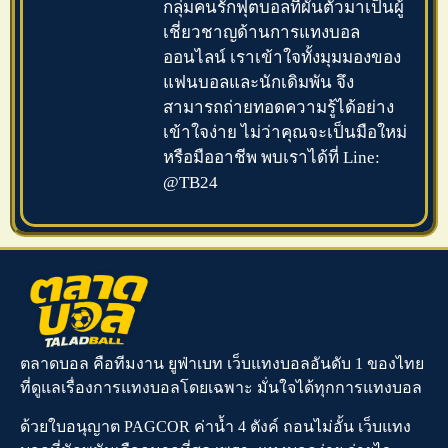
กลุ่มคนรักฟุตบอลที่ผันตัวมาเป็นผู้
เชี่ยวชาญด้านการแทงบอล
ออนไลน์ เราเข้าใจทั้งมุมมองของ
แฟนบอลและนักเดิมพัน จึง
สามารถถ่ายทอดความรู้ได้อย่าง
เข้าใจง่าย ไม่ว่าคุณจะเป็นมือใหม่
หรือมืออาชีพ พบเราได้ที่ Line:
@TB24
ตลาดบอล คือทีมงาน ยูฟ่าเบท เว็บแทงบอลอันดับ 1 ของไทย
ที่ดูแลเรื่องการแทงบอลโดยเฉพาะ มั่นใจได้ทุกการแทงบอล
ด้วยใบอนุญาต PAGCOR ค่าน้ำ 4 ตังค์ ถอนไม่อั้น เว็บแทง