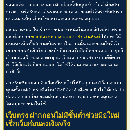
รอผลเต็มเวลาอย่างเดียว ตัวเลือกนี้มักถูกเรียกใกล้เคียงกับ
cashout หรือรับยอดคืนระหว่างเกม แต่ยอดที่ได้จริงขึ้นกับรา
คาณตอนนั้น เงื่อนไขเว็บ และสถานะของคู่บอล
เว็บตลาดบอลใช้เรื่องขายบิลเป็นหนึ่งในเกณฑ์คัดเว็บ เพราะ
เว็บที่อธิบาย
ขายบิลระหว่างบอลเตะ รับเงินทันที
ไมักทำให้
คนแทงเห็นทั้งสถานะบิลราคาในตอนนั้น และยอดคืนที่เว็บ
เสนอ ก่อนตัดสินใจว่าจะถือบิลต่อหรือปิดบิลก่อนเกมจบ จุดนี้
เป็นส่วนหนึ่งของ
มาตรฐาน เว็บแทงบอล
เพราะเว็บที่ดีควร
ทำให้เงื่อนไขบิลอ่านออก ไม่ใช่ให้คนแทงเดาเองตอนเกม
กำลังวิ่ง
สำหรับเซียนบอล ตัวเลือกนี้ช่วยไม่ให้บิลถูกล็อกไว้จนจบเกม
ทุกครั้ง แต่สำหรับมือใหม่ สิ่งที่ต้องจำคือขายบิลไม่ได้แปลว่า
ปลอดความเสี่ยง ยอดคืนอาจน้อยกว่าทุน และบางคู่ก็อาจ
ไม่มีปุ่มขายบิลให้ใช้
เว็บตรง
ฝากถอนไม่มีขั้นต่ำช่วยมือใหม่
เช็กเว็บก่อนลงเงินจริง