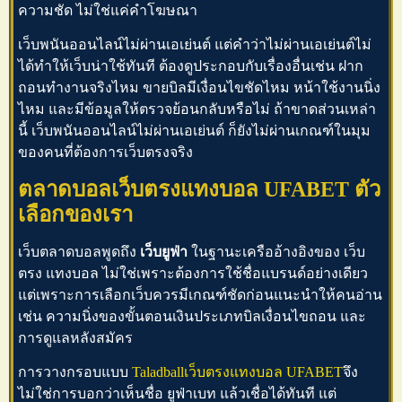
ความชัด ไม่ใช่แค่คำโฆษณา
เว็บพนันออนไลน์ไม่ผ่านเอเย่นต์
แต่คำว่าไม่ผ่านเอเย่นต์ไม่
ได้ทำให้เว็บน่าใช้ทันที ต้องดูประกอบกับเรื่องอื่นเช่น ฝาก
ถอนทำงานจริงไหม ขายบิลมีเงื่อนไขชัดไหม หน้าใช้งานนิ่ง
ไหม และมีข้อมูลให้ตรวจย้อนกลับหรือไม่ ถ้าขาดส่วนเหล่า
นี้
เว็บพนันออนไลน์ไม่ผ่านเอเย่นต์
ก็ยังไม่ผ่านเกณฑ์ในมุม
ของคนที่ต้องการเว็บตรงจริง
ตลาดบอลเว็บตรงแทงบอล
UFABET
ตัว
เลือกของเรา
เว็บตลาดบอลพูดถึง
เว็บยูฟ่า
ในฐานะเครืออ้างอิงของ
เว็บ
ตรง
แทงบอล
ไม่ใช่เพราะต้องการใช้ชื่อแบรนด์อย่างเดียว
แต่เพราะการเลือกเว็บควรมีเกณฑ์ชัดก่อนแนะนำให้คนอ่าน
เช่น ความนิ่งของขั้นตอนเงินประเภทบิลเงื่อนไขถอน และ
การดูแลหลังสมัคร
การวางกรอบแบบ
Taladballเว็บตรงแทงบอล UFABET
จึง
ไม่ใช่การบอกว่าเห็นชื่อ
ยูฟ่าเบท
แล้วเชื่อได้ทันที แต่