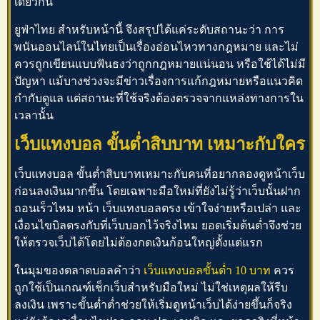
เดียวกัน
ยูฟ่าไทย
สำหรับหน้านี้ จึงสรุปได้แค่ระดับสถานะว่า การ
พนันออนไลน์ในไทยเป็นเรื่องอ่อนไหวทางกฎหมาย และไม่
ควรถูกเขียนแบบฟันธงว่าถูกกฎหมายแน่นอน หรือใช้ได้ไม่มี
ปัญหา แม้บางช่วงจะมีข่าวเรื่องการแก้กฎหมายหรือแนวคิด
กำกับดูแล แต่สถานะที่ใช้จริงต้องตรวจจากแหล่งทางการใน
เวลานั้น
เว็บแทงบอล
ขั้นต่ำสิบบาท เหมาะกับใคร
เว็บแทงบอล
ขั้นต่ำสิบบาทเหมาะกับคนที่อยากลองดูหน้าเว็บ
ก่อนลงเงินมากขึ้น โดยเฉพาะมือใหม่ที่ยังไม่รู้ว่าเว็บนั้นฝาก
ถอนเร็วไหม หน้า
เว็บแทงบอลตรง
เข้าใจง่ายหรือเปล่า และ
เงื่อนไขบิลตรงกับที่เว็บบอกไว้จริงไหม ยอดเริ่มต้นต่ำจึงช่วย
ให้ตรวจเว็บได้โดยไม่ต้องกดเงินก้อนใหญ่ตั้งแต่แรก
ในมุมของตลาดบอลคำว่า
เว็บแทงบอลขั้นต่ำ 10 บาท
ควร
ถูกใช้เป็นเกณฑ์เช็กเว็บสำหรับมือใหม่ ไม่ใช่เหตุผลให้รีบ
ลงเงิน เพราะขั้นต่ำต่ำช่วยให้เริ่มดูหน้าเว็บได้ง่ายขึ้นก็จริง