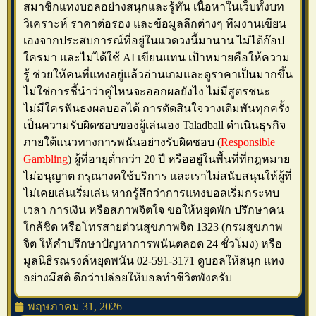
สมาชิกแทงบอลอย่างสนุกและรู้ทัน เนื้อหาในเว็บทั้งบท
วิเคราะห์ ราคาต่อรอง และข้อมูลลีกต่างๆ ทีมงานเขียน
เองจากประสบการณ์ที่อยู่ในแวดวงนี้มานาน ไม่ได้ก๊อป
ใครมา และไม่ได้ใช้ AI เขียนแทน เป้าหมายคือให้ความ
รู้ ช่วยให้คนที่แทงอยู่แล้วอ่านเกมและดูราคาเป็นมากขึ้น
ไม่ใช่การชี้นำว่าคู่ไหนจะออกผลยังไง ไม่มีสูตรชนะ
ไม่มีใครฟันธงผลบอลได้ การตัดสินใจวางเดิมพันทุกครั้ง
เป็นความรับผิดชอบของผู้เล่นเอง Taladball ดำเนินธุรกิจ
ภายใต้แนวทางการพนันอย่างรับผิดชอบ (
Responsible
Gambling
) ผู้ที่อายุต่ำกว่า 20 ปี หรืออยู่ในพื้นที่ที่กฎหมาย
ไม่อนุญาต กรุณางดใช้บริการ และเราไม่สนับสนุนให้ผู้ที่
ไม่เคยเล่นเริ่มเล่น หากรู้สึกว่าการแทงบอลเริ่มกระทบ
เวลา การเงิน หรือสภาพจิตใจ ขอให้หยุดพัก ปรึกษาคน
ใกล้ชิด หรือโทรสายด่วนสุขภาพจิต 1323 (กรมสุขภาพ
จิต ให้คำปรึกษาปัญหาการพนันตลอด 24 ชั่วโมง) หรือ
มูลนิธิรณรงค์หยุดพนัน 02-591-3171 ดูบอลให้สนุก แทง
อย่างมีสติ ดีกว่าปล่อยให้บอลทำชีวิตพังครับ
พฤษภาคม 31, 2026