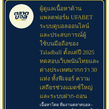
ผู้ดูแลเนื้อหาด้าน
แพลตฟอร์ม UFABET
ระบบดูบอลออนไลน์
และประสบการณ์ผู้
ใช้บนมือถือของ
Taladball ตั้งแต่ปี 2025
ทดสอบเว็บพนันไทยและ
ต่างประเทศมากกว่า 30
แห่ง ทั้งฟีเจอร์ ความ
เสถียรช่วงแมตช์ใหญ่
และระบบฝาก-ถอน
เนื้อหาโดย ทีมงานตลาดบอล -