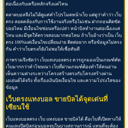
ต่อเนื่องกับเครือหลักจริงแค่ไหน
ตลาดบอลจึงไม่ได้ดูแค่คำโปรโมตหน้าเว็บ แต่ดูว่าคำว่า
เว็บ
ตรง
สอดคล้องกับการใช้งานจริงหรือไม่เช่น ฝากถอนติดขัด
บ่อยไหม มีเงื่อนไขซ่อนหรือเปล่า หน้าบิลทำงานต่อเนื่องแค่
ไหน และมีจุดให้ตรวจสอบมากพอไหม ถ้าเว็บอ้างว่าเป็น
เว็บ
ตรง 100%
แต่เงื่อนไขเปลี่ยนง่าย ติดต่อยาก หรือข้อมูลไม่ตรง
กัน คำว่าเว็บตรงก็ยังไม่พอให้เชื่อทันที
ภาพรวมจึงชัดว่า
เว็บแทงบอลตรง
ควรถูกมองเป็นเกณฑ์คัด
เว็บมากกว่าคำโฆษณา เว็บที่ผ่านเกณฑ์ต้องทำให้คนอ่าน
เห็นความต่างระหว่างโครงสร้างตรงกับโครงสร้างผ่าน
เอเย่นต์ได้จริง ทั้งเรื่องเงินบิลเงื่อนไข และความโปร่งใสของ
ข้อมูล
เว็บตรงแทงบอล
ขายบิลได้จุดเด่นที่
เซียนใช้
เว็บแทงบอลตรง
เว็บ
แทงบอล
ขายบิลได้ คือเว็บที่เปิดทางให้
คนแทงปิดบิลก่อนบอลจบในบางสถานการณ์ แทนที่จะต้อง