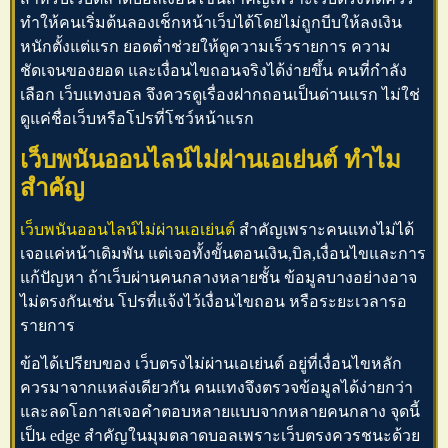
ทำให้คนเริ่มต้นลองเช็กหน้าเว็บได้โดยไม่ถูกบีบให้ลงเงิน
หนักตั้งแต่แรก ยอดต่ำช่วยให้ดูความเร็วรายการ ความ
ชัดเจนของยอด และเงื่อนไขถอนจริงได้ง่ายขึ้น คนที่กำลัง
เลือก เว็บแทงบอล
จึงควรดูเรื่องฝากถอนเป็นด่านแรก ไม่ใช่
ดูแค่ชื่อเว็บหรือโปรที่โชว์หน้าแรก
เว็บพนันออนไลน์ไม่ผ่านเอเย่นต์
ทำไม
สำคัญ
เว็บพนันออนไลน์ไม่ผ่านเอเย่นต์
สำคัญเพราะคนแทงไม่ได้
เจอแค่หน้าเดิมพัน แต่เจอทั้งขั้นตอนเงิน,บิล,เงื่อนไขและการ
แก้ปัญหา ถ้าเว็บผ่านคนกลางหลายชั้น ข้อมูลบางอย่างอาจ
ไม่ตรงกันเช่น โปรที่แจ้งไว้เงื่อนไขถอน หรือระยะเวลารอ
รายการ
ข้อได้เปรียบของ
เว็บตรงไม่ผ่านเอเย่นต์
อยู่ที่เงื่อนไขหลัก
ควรมาจากแหล่งเดียวกัน คนแทงจึงตรวจข้อมูลได้ง่ายกว่า
และลดโอกาสเจอคำตอบหลายแบบจากหลายคนกลาง จุดนี้
เป็น edge สำคัญในมุมตลาดบอลเพราะเว็บตรงควรชนะด้วย