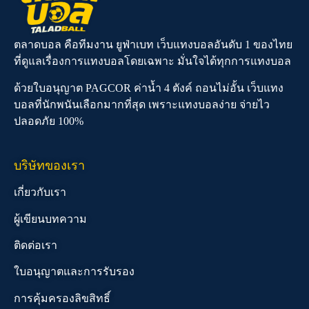
ตลาดบอล คือทีมงาน ยูฟ่าเบท เว็บแทงบอลอันดับ 1 ของไทย
ที่ดูแลเรื่องการแทงบอลโดยเฉพาะ มั่นใจได้ทุกการแทงบอล
ด้วยใบอนุญาต PAGCOR ค่าน้ำ 4 ตังค์ ถอนไม่อั้น เว็บแทง
บอลที่นักพนันเลือกมากที่สุด เพราะแทงบอลง่าย จ่ายไว
ปลอดภัย 100%
บริษัทของเรา
เกี่ยวกับเรา
ผู้เขียนบทความ
ติดต่อเรา
ใบอนุญาตและการรับรอง
การคุ้มครองลิขสิทธิ์