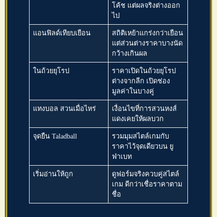
โค้ช แต่ผลจริงต่างออก
ไป
แอนฟิลด์เทียบเยือน
สถิติเหย้าแกร่งกว่าเยือน
แต่ส่วนต่างราคาบางนัด
กว้างเกินผล
ในถ้วยยุโรป
ราคาเปิดในถ้วยยุโรป
ต่างจากลีก เปิดช่อง
มูลค่าในบางคู่
แทงบอล
สวนเมื่อไหร่
เงื่อนไขที่การสวนหงส์
แดงเคยให้ผลบวก
จุดยืน Taladball
รวมมุมสไตล์เกมกับ
ราคาไว้จุดเดียวบน
ยู
ฟ่าเบท
เริ่มอ่านให้ถูก
ดูฟอร์มจริงควบคู่สไตล์
เกม ดีกว่าเชื่อราคาตาม
ชื่อ