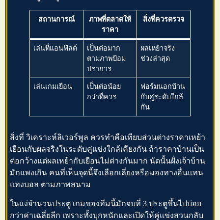
สถานการณ์
ภาพที่ตลาดให้
สิ่งที่ควรตรวจ
ราคา
เล่นที่แอนฟิลด์
เป็นต่อมาก
ผลเหย้าจริง
ตามภาพป้อม
ช่วงล่าสุด
ปราการ
เล่นเกมเยือน
เป็นต่อน้อย
ฟอร์มนอกบ้าน
กว่าที่ควร
กับคู่ระดับใกล้
กัน
สิ่งที่
วิเคราะห์ลิเวอร์พูล
ควรทำคือเทียบส่วนต่างราคาเหย้า
เยือนกับผลจริงในระดับคู่แข่งใกล้เคียงกัน ถ้าราคาบ้านเป็น
ต่อกว้างแต่ผลเหย้ากับเยือนไม่ต่างกันมาก นัดนั้นฝั่งเจ้าบ้าน
มักแพงเกิน คนที่เห็นจุดนี้จึงเลือกเลี่ยงหรือมองทางอื่นแทน
แทงบอล
ตามภาพสนาม
ในแง่จำนวนประตู เกมของทีมนี้มักจบที่ 3 ประตูขึ้นไปบ่อย
กว่าค่าเฉลี่ยลีก เพราะทั้งบุกหนักและเปิดให้คู่แข่งสวนกลับ