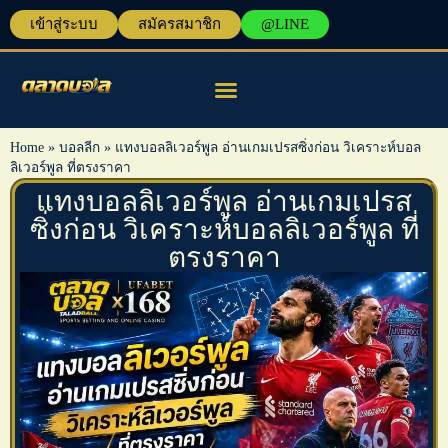
เข้าสู่ระบบ
สมัครสมาชิก
@LINE
แทงบอลออนไลน์
เครื่องมือวิเคราะห์บอล
Home
»
บอลลีก
»
แทงบอลลิเวอร์พูล อ่านเกมเปรสซิ่งก่อน วิเคราะห์บอล
ลิเวอร์พูล ที่ตรงราคา
แทงบอลลิเวอร์พูล อ่านเกมเปรส
ซิ่งก่อน วิเคราะห์บอลลิเวอร์พูล ที่
ตรงราคา