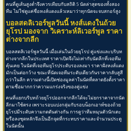
คนที่ดูเส้นสูงต่ำจึงควรเทียบกับสถิติ 5 นัดล่าสุดของทั้งสอง
ทีม ไม่ใช่ดูแค่ชื่อหงส์แดงแล้วเหมาว่าทุกนัดจะจบสกอร์สูง
บอลสดลิเวอร์พูลวันนี้
หงส์แดงในถ้วย
ยุโรป มองจาก วิเคราะห์ลิเวอร์พูล ราคา
ต่างจากลีก
บอลสดลิเวอร์พูลวันนี้
เมื่อเล่นในถ้วยยุโรป คู่แข่งและบริบท
ต่างจากลีกในประเทศ ราคาเปิดจึงไม่เท่ากับนัดลีกที่เจอทีม
คุ้นเคย ในนัดที่เจอทีมยุโรประดับรองลงมา ราคาฝั่งหงส์แดง
มักเป็นต่อกว้าง ขณะที่นัดเจอทีมระดับเดียวกันราคากลับสูสี
กว่าในลีก ความต่างนี้เปิดช่องมูลค่าในนัดที่ตลาดยังตั้งราคา
ตามชื่อมากกว่าความแกร่งจริงของคู่แข่ง
คนที่แยกบริบทถ้วยยุโรปออกจากลีกได้จะไม่ยกราคาจากนัด
ลีกมาใช้ตรง เพราะรอบแบ่งกลุ่มกับรอบน็อกเอาท์ของถ้วย
ยุโรปมีระดับความกดดันต่างกัน การดูว่าทีมหมุนตัวนักเตะ
หรือลงชุดหลักจึงเป็นอีกจุดที่กระทบราคาและจำนวนประตู
ในนัดนั้น