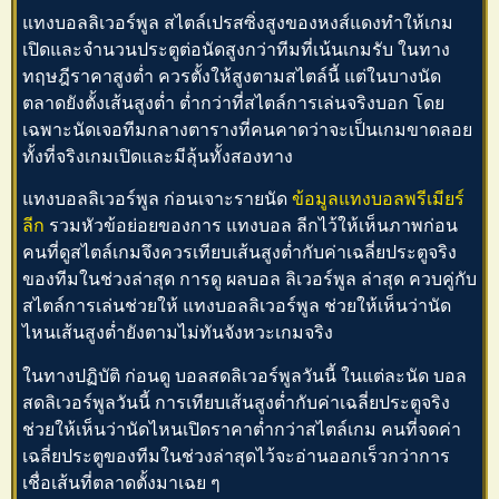
แทงบอลลิเวอร์พูล
สไตล์เปรสซิ่งสูงของหงส์แดงทำให้เกม
เปิดและจำนวนประตูต่อนัดสูงกว่าทีมที่เน้นเกมรับ ในทาง
ทฤษฎีราคาสูงต่ำ ควรตั้งให้สูงตามสไตล์นี้ แต่ในบางนัด
ตลาดยังตั้งเส้นสูงต่ำ ต่ำกว่าที่สไตล์การเล่นจริงบอก โดย
เฉพาะนัดเจอทีมกลางตารางที่คนคาดว่าจะเป็นเกมขาดลอย
ทั้งที่จริงเกมเปิดและมีลุ้นทั้งสองทาง
แทงบอลลิเวอร์พูล
ก่อนเจาะรายนัด
ข้อมูลแทงบอลพรีเมียร์
ลีก
รวมหัวข้อย่อยของการ
แทงบอล
ลีกไว้ให้เห็นภาพก่อน
คนที่ดูสไตล์เกมจึงควรเทียบเส้นสูงต่ำกับค่าเฉลี่ยประตูจริง
ของทีมในช่วงล่าสุด การดู
ผลบอล ลิเวอร์พูล ล่าสุด
ควบคู่กับ
สไตล์การเล่นช่วยให้
แทงบอลลิเวอร์พูล
ช่วยให้เห็นว่านัด
ไหนเส้นสูงต่ำยังตามไม่ทันจังหวะเกมจริง
ในทางปฏิบัติ ก่อนดู
บอลสดลิเวอร์พูลวันนี้
ในแต่ละนัด
บอล
สดลิเวอร์พูลวันนี้
การเทียบเส้นสูงต่ำกับค่าเฉลี่ยประตูจริง
ช่วยให้เห็นว่านัดไหนเปิดราคาต่ำกว่าสไตล์เกม คนที่จดค่า
เฉลี่ยประตูของทีมในช่วงล่าสุดไว้จะอ่านออกเร็วกว่าการ
เชื่อเส้นที่ตลาดตั้งมาเฉย ๆ