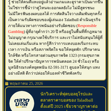
รู้ ช่วยให้คนที่แทงอยู่แล้วอ่านเกมและดูราคาเป็นมากขึ้น
ไม่ใช่การชี้นำว่าคู่ไหนจะออกผลยังไง ไม่มีสูตรชนะ
ไม่มีใครฟันธงผลบอลได้ การตัดสินใจวางเดิมพันทุกครั้ง
เป็นความรับผิดชอบของผู้เล่นเอง Taladball ดำเนินธุรกิจ
ภายใต้แนวทางการพนันอย่างรับผิดชอบ (
Responsible
Gambling
) ผู้ที่อายุต่ำกว่า 20 ปี หรืออยู่ในพื้นที่ที่กฎหมาย
ไม่อนุญาต กรุณางดใช้บริการ และเราไม่สนับสนุนให้ผู้ที่
ไม่เคยเล่นเริ่มเล่น หากรู้สึกว่าการแทงบอลเริ่มกระทบ
เวลา การเงิน หรือสภาพจิตใจ ขอให้หยุดพัก ปรึกษาคน
ใกล้ชิด หรือโทรสายด่วนสุขภาพจิต 1323 (กรมสุขภาพ
จิต ให้คำปรึกษาปัญหาการพนันตลอด 24 ชั่วโมง) หรือ
มูลนิธิรณรงค์หยุดพนัน 02-591-3171 ดูบอลให้สนุก แทง
อย่างมีสติ ดีกว่าปล่อยให้บอลทำชีวิตพังครับ
พฤษภาคม 25, 2026
นักวิเคราะห์ฟุตบอลยุโรปและ
ตลาดราคาบอลของ Taladball
ตั้งแต่ปี 2025 เชี่ยวชาญราคาต่อ