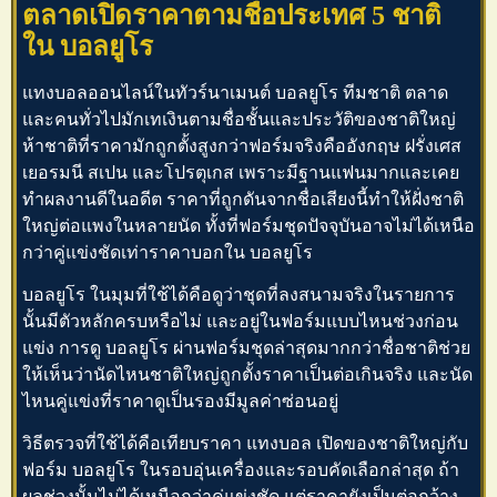
ตลาดเปิดราคาตามชื่อประเทศ 5 ชาติ
ใน บอลยูโร
แทงบอลออนไลน์
ในทัวร์นาเมนต์
บอลยูโร
ทีมชาติ ตลาด
และคนทั่วไปมักเทเงินตามชื่อชั้นและประวัติของชาติใหญ่
ห้าชาติที่ราคามักถูกตั้งสูงกว่าฟอร์มจริงคืออังกฤษ ฝรั่งเศส
เยอรมนี สเปน และโปรตุเกส เพราะมีฐานแฟนมากและเคย
ทำผลงานดีในอดีต ราคาที่ถูกดันจากชื่อเสียงนี้ทำให้ฝั่งชาติ
ใหญ่ต่อแพงในหลายนัด ทั้งที่ฟอร์มชุดปัจจุบันอาจไม่ได้เหนือ
กว่าคู่แข่งชัดเท่าราคาบอกใน
บอลยูโร
บอลยูโร
ในมุมที่ใช้ได้คือดูว่าชุดที่ลงสนามจริงในรายการ
นั้นมีตัวหลักครบหรือไม่ และอยู่ในฟอร์มแบบไหนช่วงก่อน
แข่ง การดู
บอลยูโร
ผ่านฟอร์มชุดล่าสุดมากกว่าชื่อชาติช่วย
ให้เห็นว่านัดไหนชาติใหญ่ถูกตั้งราคาเป็นต่อเกินจริง และนัด
ไหนคู่แข่งที่ราคาดูเป็นรองมีมูลค่าซ่อนอยู่
วิธีตรวจที่ใช้ได้คือเทียบราคา
แทงบอล
เปิดของชาติใหญ่กับ
ฟอร์ม
บอลยูโร
ในรอบอุ่นเครื่องและรอบคัดเลือกล่าสุด ถ้า
ผลช่วงนั้นไม่ได้เหนือกว่าคู่แข่งชัด แต่ราคายังเป็นต่อกว้าง