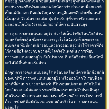
ท์ของยูโรต่างกันชัด รอบแบ่งกลุ่มมีหลายคู่ที่ทีมต่างระดับมา
เจอกัน ราคาจึงห่างและผลพลิกน้อยกว่า ส่วนรอบน็อกเอาท์
เป็นแพ้คัดออก ทีมเล่นรัดกุม ราคาสูสีและพลิกง่ายขึ้น คนที่
เน้นมูลค่าจึงเน้นรอบแบ่งกลุ่มสำหรับคู่ที่ราคาชัด และ
แทง
บอลออนไลน์
ระวังรอบน็อกเอาท์ที่ความผันผวนสูง
การดู
ตารางคะแนนบอลยูโร
ช่วยให้เห็นว่าทีมไหนใกล้ผ่าน
รอบหรือต้องลุ้น ซึ่งกระทบแรงจูงใจในนัดสุดท้ายของรอบ
แบ่งกลุ่ม ทีมที่ผ่านเข้ารอบแล้วอาจออมแรง ทำให้ราคาที่ตั้ง
ไว้ตามชื่อไม่ตรงกับความตั้งใจจริงในนัดนั้น การเทียบ
ตารางคะแนนบอลยูโร
กับโปรแกรมที่เหลือจึงช่วยเลี่ยงนัดที่
ผลไม่ได้ขึ้นกับฟอร์มล้วน
อีกจุด
ตารางคะแนนบอลยูโร
หรือบอลโลกที่ควรเช็กคือสถิติ
ของชาติที่
ตารางคะแนนบอลยูโร
หรือบอลโลกในรอบน็อก
เอาท์ที่ผ่านมา บางชาติฟอร์มดีในรอบแบ่งกลุ่มแต่มักไปไม่
ไกลในรอบแพ้คัดออก ราคาที่อิงผลรอบกลุ่มจึงประเมินสูง
เกินในรอบลึก การแยกผลสองรอบนี้ช่วยเลี่ยงการรับราคาที่
ตั้งจากช่วงที่ทีมยังไม่เจอแรงกดดันจริงใน
ตารางคะแนน
บอลยูโร