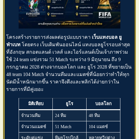
โครงสร้างรายการส่งผลต่อรูปแบบราคา
เว็บแทงบอล
ยู
ฟ่าเบท
โดยตรง
เว็บเดิมพันออนไลน์ แทงบอลยูโร
รอบล่าสุด
ที่อังกฤษ สกอตแลนด์ เวลส์ และไอร์แลนด์เป็นเจ้าภาพร่วม
ใช้ 24 team แข่งรวม 51 Match ระหว่าง 9 มิถุนายน ถึง 9
กรกฎาคม 2028 ต่างจากบอลโลก และ
ยูโร 2028
ที่ขยายเป็น
48 team 104 Match จำนวนทีมและแมตช์ที่น้อยกว่าทำให้ทุก
นัดมีน้ำหนักมากขึ้น ราคาจึงตึงและพลิกได้ง่ายกว่าใน
รายการที่มีคู่เยอะ
มิติเทียบ
ยูโร
บอลโลก
จำนวนทีม
24 ทีม
48 ทีม
จำนวนแมตช์
51 Match
104 แมตช์
ระดับคู่แข่ง
ทีมยุโรปใกล้
หลายทวีปต่าง