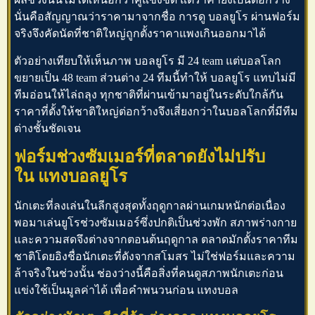
นั่นคือสัญญาณว่าราคามาจากชื่อ การดู
บอลยูโร
ผ่านฟอร์ม
จริงจึงคัดนัดที่ชาติใหญ่ถูกตั้งราคาแพงเกินออกมาได้
ตัวอย่างเทียบให้เห็นภาพ
บอลยูโร
มี 24 team แต่บอลโลก
ขยายเป็น 48 team ส่วนต่าง 24 ทีมนี้ทำให้
บอลยูโร
แทบไม่มี
ทีมอ่อนให้ไล่ถลุง ทุกชาติที่ผ่านเข้ามาอยู่ในระดับใกล้กัน
ราคาที่ตั้งให้ชาติใหญ่ต่อกว้างจึงเสี่ยงกว่าในบอลโลกที่มีทีม
ต่างชั้นชัดเจน
ฟอร์มช่วงซัมเมอร์ที่ตลาดยังไม่ปรับ
ใน แทงบอลยูโร
นักเตะที่ลงเล่นในลีกสูงสุดทั้งฤดูกาลผ่านเกมหนักต่อเนื่อง
พอมาเล่นยูโรช่วงซัมเมอร์ซึ่งปกติเป็นช่วงพัก สภาพร่างกาย
และความสดจึงต่างจากตอนต้นฤดูกาล ตลาดมักตั้งราคาทีม
ชาติโดยอิงชื่อนักเตะที่ดังจากสโมสร ไม่ใช่ฟอร์มและความ
ล้าจริงในช่วงนั้น ช่องว่างนี้คือสิ่งที่คนดูสภาพนักเตะก่อน
แข่งใช้เป็นมูลค่าได้ เพื่อคำพนวนก่อน
แทงบอล