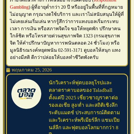
Gambling
) ผู้ที่อายุต่ำกว่า 20 ปี หรืออยู่ในพื้นที่ที่กฎหมาย
ไม่อนุญาต กรุณางดใช้บริการ และเราไม่สนับสนุนให้ผู้ที่
ไม่เคยเล่นเริ่มเล่น หากรู้สึกว่าการแทงบอลเริ่มกระทบ
เวลา การเงิน หรือสภาพจิตใจ ขอให้หยุดพัก ปรึกษาคน
ใกล้ชิด หรือโทรสายด่วนสุขภาพจิต 1323 (กรมสุขภาพ
จิต ให้คำปรึกษาปัญหาการพนันตลอด 24 ชั่วโมง) หรือ
มูลนิธิรณรงค์หยุดพนัน 02-591-3171 ดูบอลให้สนุก แทง
อย่างมีสติ ดีกว่าปล่อยให้บอลทำชีวิตพังครับ
พฤษภาคม 25, 2026
นักวิเคราะห์ฟุตบอลยุโรปและ
ตลาดราคาบอลของ Taladball
ตั้งแต่ปี 2025 เชี่ยวชาญราคาต่อ
รองเอเชีย สูง/ต่ำ และสถิติเชิงลึก
ระดับแมตช์ ประสบการณ์ติดตาม
และวิเคราะห์พรีเมียร์ลีก แชมเปีย
นส์ลีก และฟุตบอลโลกมากกว่า 8