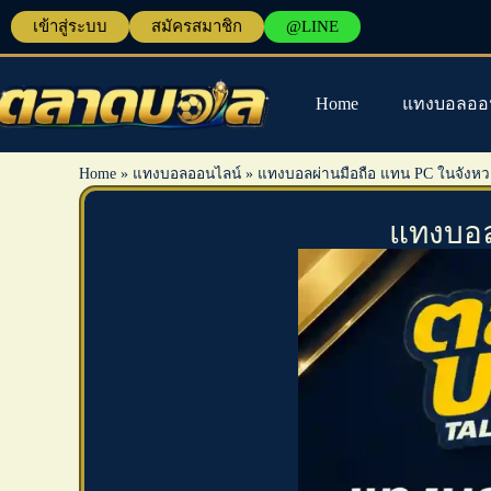
เข้าสู่ระบบ
สมัครสมาชิก
@LINE
Home
แทงบอลออ
Home
»
แทงบอลออนไลน์
»
แทงบอลผ่านมือถือ แทน PC ในจังหวะท
แทงบอลผ