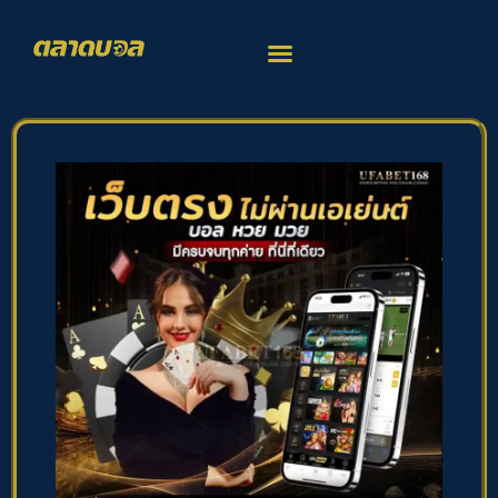
แทงบอลออนไลน์
เครื่องมือวิเคราะห์บอล