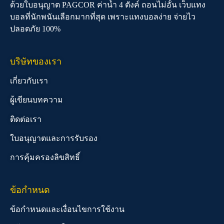
ด้วยใบอนุญาต PAGCOR ค่าน้ำ 4 ตังค์ ถอนไม่อั้น เว็บแทง
บอลที่นักพนันเลือกมากที่สุด เพราะแทงบอลง่าย จ่ายไว
ปลอดภัย 100%
บริษัทของเรา
เกี่ยวกับเรา
ผู้เขียนบทความ
ติดต่อเรา
ใบอนุญาตและการรับรอง
การคุ้มครองลิขสิทธิ์
ข้อกำหนด
ข้อกำหนดและเงื่อนไขการใช้งาน