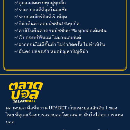
✅ดูบอลสดครบทุกคู่ทุกลีก
✅ราคาบอลดีที่สุดในเอเชีย
✅ระบบเคลียร์บิลที่เร็วที่สุด
✅กีฬาคืนค่าคอมมิชชั่น1%ทุกบิล
✅คาสิโนคืนค่าคอมมิชชั่น0.7% ทุกยอดเดิมพัน
✅เว็บตรงบริษัทแม่ ไม่ผ่านเอเย่นต์
✅ฝากถอนไม่มีขั้นต่ำ ไม่จำกัดครั้ง ไม่ทำเทิร์น
✅มั่นคง ปลอดภัย หมดปัญหาบัญชีม้า
ตลาดบอล คือทีมงาน UFABET เว็บแทงบอลอันดับ 1 ของ
ไทย ที่ดูแลเรื่องการแทงบอลโดยเฉพาะ มั่นใจได้ทุกการแทง
บอล