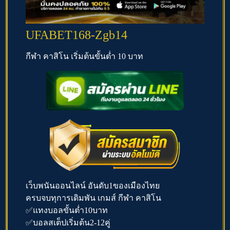
UFABET168-Zgb14
กีฬา คาสิโน เริ่มต้นขั้นต่ำ 10 บาท
เว็บพนันออนไลน์ อันดับ1ของเมืองไทย
ครบจบทุการเดิมพัน เกมส์ กีฬา คาสิโน
✅แทงบอลขั้นต่ำ10บาท
✅บอลสเต็ปเริ่มต้น2-12คู่