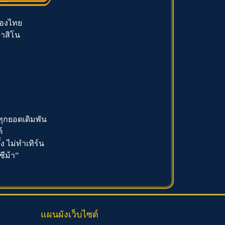
ืองไทย
คาสิโน
ทุกยอดเดิมพัน
์
ง ไม่ทำเทิร์น
ีม้า”
แผนผังเว็บไซต์