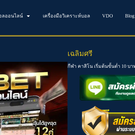
อลออนไลน์
เครื่องมือวิเคราะห์บอล
VDO
Blog
เฉลิมศรี
กีฬา คาสิโน เริ่มต้นขั้นต่ำ 10 บา