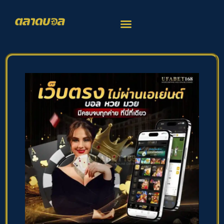
แทงบอลออนไลน์
เครื่องมือวิเคราะห์บอล