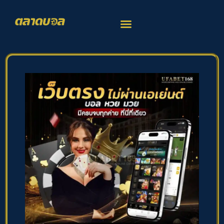
แทงบอลออนไลน์
เครื่องมือวิเคราะห์บอล