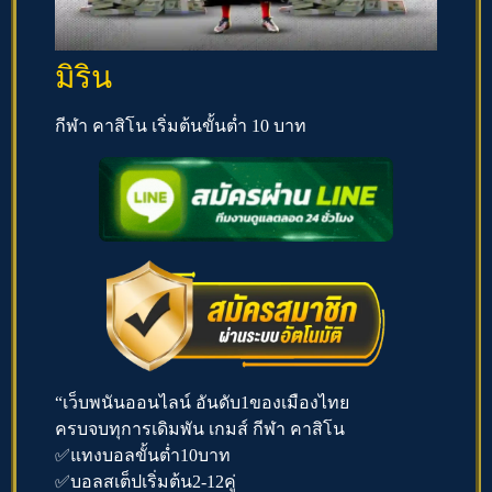
มิริน
กีฬา คาสิโน เริ่มต้นขั้นต่ำ 10 บาท
“เว็บพนันออนไลน์ อันดับ1ของเมืองไทย
ครบจบทุการเดิมพัน เกมส์ กีฬา คาสิโน
✅แทงบอลขั้นต่ำ10บาท
✅บอลสเต็ปเริ่มต้น2-12คู่