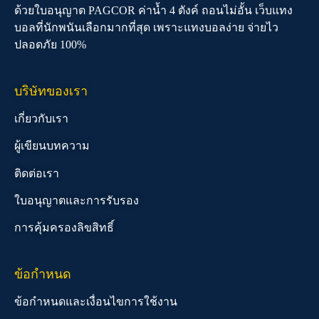
ด้วยใบอนุญาต PAGCOR ค่าน้ำ 4 ตังค์ ถอนไม่อั้น เว็บแทง
บอลที่นักพนันเลือกมากที่สุด เพราะแทงบอลง่าย จ่ายไว
ปลอดภัย 100%
บริษัทของเรา
เกี่ยวกับเรา
ผู้เขียนบทความ
ติดต่อเรา
ใบอนุญาตและการรับรอง
การคุ้มครองลิขสิทธิ์
ข้อกำหนด
ข้อกำหนดและเงื่อนไขการใช้งาน