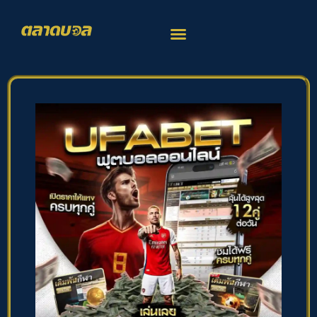
แทงบอลออนไลน์
เครื่องมือวิเคราะห์บอล