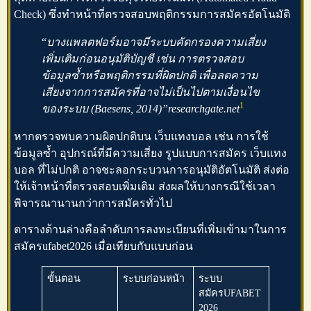
Check) ซึ่งทำหน้าที่ตรวจสอบพฤติกรรมการสมัครอัตโนมัติ
“
บางแพลตฟอร์มอาจมีระบบคัดกรองความเสี่ยง
เพิ่มเติมก่อนอนุมัติบัญชี เช่น การตรวจสอบ
ข้อมูลซ้ำหรือพฤติกรรมที่ผิดปกติ เพื่อลดความ
เสี่ยงจากการสมัครที่อาจไม่เป็นไปตามเงื่อนไข
1
ของระบบ (Baesens, 2014)”researchgate.net
หากตรวจพบความผิดปกติบน
เว็บแทงบอล
เช่น การใช้
ข้อมูลซ้ำ อุปกรณ์ที่มีความเสี่ยง รูปแบบการสมัคร
เว็บแทง
บอล
ที่ไม่ปกติ อาจชะลอกระบวนการอนุมัติอัตโนมัติ ส่งต่อ
ให้เจ้าหน้าที่ตรวจสอบเพิ่มเติม ส่งผลให้บางกรณีใช้เวลา
พิจารณานานกว่าการสมัครทั่วไป
ตารางด้านล่างคือลำดับการลงทะเบียนที่เพิ่มเข้ามาในการ
สมัครufabet2026
เมื่อเทียบกับแบบก่อน
ขั้นตอน
ระบบก่อนหน้า
ระบบ
สมัครUFABET
2026