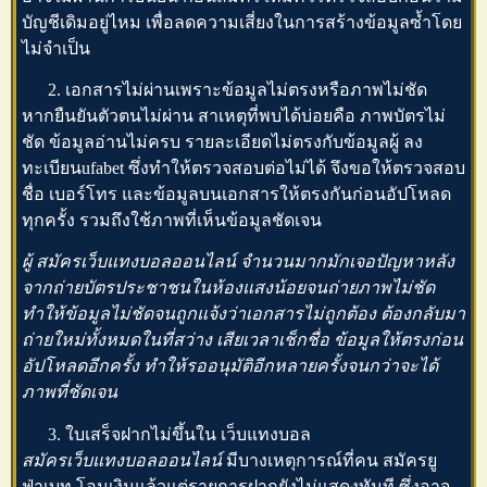
บัญชีเดิมอยู่ไหม เพื่อลดความเสี่ยงในการสร้างข้อมูลซ้ำโดย
ไม่จำเป็น
เอกสารไม่ผ่านเพราะข้อมูลไม่ตรงหรือภาพไม่ชัด
หากยืนยันตัวตนไม่ผ่าน สาเหตุที่พบได้บ่อยคือ ภาพบัตรไม่
ชัด ข้อมูลอ่านไม่ครบ รายละเอียดไม่ตรงกับข้อมูลผู้
ลง
ทะเบียนufabet
ซึ่งทำให้ตรวจสอบต่อไม่ได้ จึงขอให้ตรวจสอบ
ชื่อ เบอร์โทร และข้อมูลบนเอกสารให้ตรงกันก่อนอัปโหลด
ทุกครั้ง รวมถึงใช้ภาพที่เห็นข้อมูลชัดเจน
ผู้
สมัครเว็บแทงบอลออนไลน์
จำนวนมากมักเจอปัญหาหลัง
จากถ่ายบัตรประชาชนในห้องแสงน้อยจนถ่ายภาพไม่ชัด
ทำให้ข้อมูลไม่ชัดจนถูกแจ้งว่าเอกสารไม่ถูกต้อง ต้องกลับมา
ถ่ายใหม่ทั้งหมดในที่สว่าง เสียเวลาเช็กชื่อ ข้อมูลให้ตรงก่อน
อัปโหลดอีกครั้ง ทำให้รออนุมัติอีกหลายครั้งจนกว่าจะได้
ภาพที่ชัดเจน
ใบเสร็จฝากไม่ขึ้นใน
เว็บแทงบอล
สมัครเว็บแทงบอลออนไลน์
มีบางเหตุการณ์ที่คน
สมัครยู
ฟ่าเบท
โอนเงินแล้วแต่รายการฝากยังไม่แสดงทันที ซึ่งอาจ