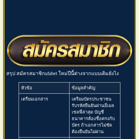
สรุป สมัครสมาชิกufabet
ใหม่ปีนี้ต่างจากแบบเดิมยังไง
หัวข้อ
ข้อมูลสำคัญ
เตรียมเอกสาร
เตรียมบัตรประชาชน
รับรหัสยืนยันผ่านอีเมล
เซลฟี่ล่าสุด บัญชี
ธนาคารต้องชื่อตรงกับ
บัตร ถ้าเอกสารไม่ชัด
ต้องยืนยันไม่ผ่าน