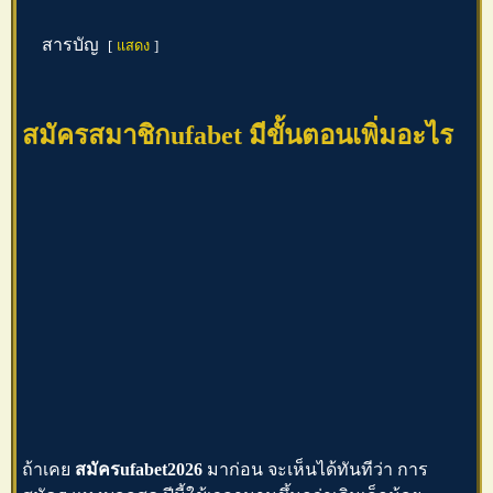
สารบัญ
แสดง
สมัครสมาชิกufabet มีขั้นตอนเพิ่มอะไร
ถ้าเคย
สมัครufabet2026
มาก่อน จะเห็นได้ทันทีว่า การ