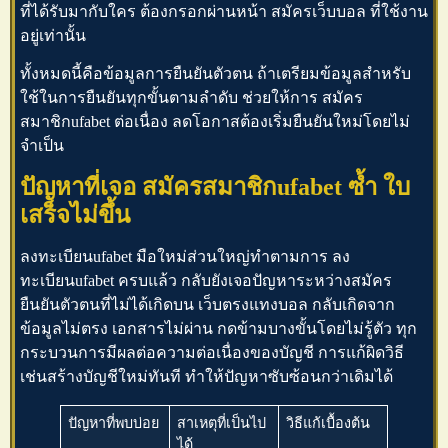
ที่ได้รับมากับใคร ต้องกรอกผ่านหน้า
สมัครเว็บบอล
ที่ใช้งาน
อยู่เท่านั้น
ทั้งหมดนี้คือข้อมูลการยืนยันตัวตน ถ้าเตรียมข้อมูลสำหรับ
ใช้ในการยืนยันทุกขั้นตามลำดับ ช่วยให้การ
สมัคร
สมาชิกufabet
ต่อเนื่อง ลดโอกาสต้องเริ่มยืนยันใหม่โดยไม่
จำเป็น
ปัญหาที่เจอ สมัครสมาชิกufabet ซ้ำ ใบ
เสร็จไม่ขึ้น
ลงทะเบียนufabet
มือใหม่ส่วนใหญ่ทำตามการ
ลง
ทะเบียนufabet
ครบแล้ว กลับยังเจอปัญหาระหว่างสมัคร
ยืนยันตัวตนที่ไม่ได้เกิดบน
เว็บตรงแทงบอล
กลับเกิดจาก
ข้อมูลไม่ตรง เอกสารไม่ผ่าน กดข้ามบางขั้นโดยไม่รู้ตัว ทุก
กระบวนการมีผลต่อความต่อเนื่องของบัญชี การแก้ผิดวิธี
เช่นสร้างบัญชีใหม่ทันที ทำให้ปัญหาซับซ้อนกว่าเดิมได้
ปัญหาที่พบบ่อย
สาเหตุที่เป็นไป
วิธีแก้เบื้องต้น
ได้