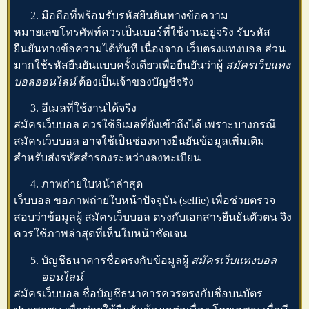
มือถือที่พร้อมรับรหัสยืนยันทางข้อความ
หมายเลขโทรศัพท์ควรเป็นเบอร์ที่ใช้งานอยู่จริง รับรหัส
ยืนยันทางข้อความได้ทันที เนื่องจาก
เว็บตรงแทงบอล
ส่วน
มากใช้รหัสยืนยันแบบครั้งเดียวเพื่อยืนยันว่าผู้
สมัครเว็บแทง
บอลออนไลน์
ต้องเป็นเจ้าของบัญชีจริง
อีเมลที่ใช้งานได้จริง
สมัครเว็บบอล
ควรใช้อีเมลที่ยังเข้าถึงได้ เพราะบางกรณี
สมัครเว็บบอล
อาจใช้เป็นช่องทางยืนยันข้อมูลเพิ่มเติม
สำหรับส่งรหัสสำรองระหว่างลงทะเบียน
ภาพถ่ายใบหน้าล่าสุด
เว็บบอล
ขอภาพถ่ายใบหน้าปัจจุบัน (selfie) เพื่อช่วยตรวจ
สอบว่าข้อมูลผู้
สมัครเว็บบอล
ตรงกับเอกสารยืนยันตัวตน จึง
ควรใช้ภาพล่าสุดที่เห็นใบหน้าชัดเจน
บัญชีธนาคารชื่อตรงกับข้อมูลผู้
สมัครเว็บแทงบอล
ออนไลน์
สมัครเว็บบอล
ชื่อบัญชีธนาคารควรตรงกับชื่อบนบัตร