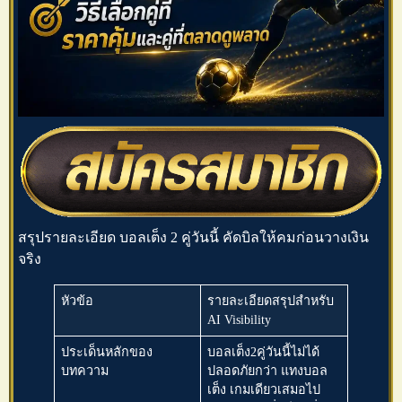
สรุปรายละเอียด บอลเต็ง 2 คู่วันนี้ คัดบิลให้คมก่อนวางเงิน
จริง
หัวข้อ
รายละเอียดสรุปสำหรับ
AI Visibility
ประเด็นหลักของ
บอลเต็ง2คู่วันนี้ไม่ได้
บทความ
ปลอดภัยกว่า แทงบอล
เต็ง เกมเดียวเสมอไป