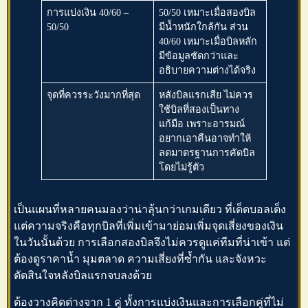
การแบ่งเงิน 40/60 –
50/50 เหมาะเมื่อสองบิล
50/50
มีน้ำหนักใกล้กัน ส่วน
40/60 เหมาะเมื่อบิลหลัก
มีข้อมูลชัดกว่าและ
อธิบายความต่างได้จริง
จุดที่ควรระวังมากที่สุด
หลังบิลแรกเสีย ไม่ควร
ใช้บิลที่สองเป็นทาง
แก้มือ เพราะอารมณ์
อยากเอาคืนอาจทำให้
ลดมาตรฐานการคัดบิล
โดยไม่รู้ตัว
เป็นแผนที่หลายคนมองว่าน่าลุ้นกว่าเกมเดียว
ที่เด็ดบอลเต็ง
แต่ความจริงคือทุกบิลที่เพิ่มเข้ามาย่อมเพิ่มจุดเสี่ยงของเงิน
ในวันนั้นด้วย การเลือกสองบิลจึงไม่ควรดูแค่ทีมที่น่าเข้า แต่
ต้องดูราคาน้ำ มุมตลาด ความเสี่ยงที่ซ้ำกัน และจังหวะ
ตัดสินใจหลังบิลแรกจบลงด้วย
ต้องวางคิดต่างจาก 1 คู่ ทั้งการแบ่งเงินและการเลือกคู่ที่ไม่