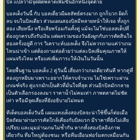
บิล แปลว่ามีจุดผิดพลาดเพิ่มขึ้นอีกหนึ่งจุดด้วย
บอลเต็งวันนี้
กับ บอลเดี่ยวมีผลลัพธ์ตรงมาก ถูกก็บวก ผิดก็
ลบ จบในบิลเดียว ส่วนแผนสองบิลมีหลายหน้าให้เจอ ทั้งถูก
สอง เสียหนึ่ง หรือเสียพร้อมกันทั้งคู่ แม้จะไม่ใช่บอลสเต็ปที่
ต้องถูกครบถึงรับเงิน แต่ผลรวมของวันยังผูกกับการตัดสินใจ
สองครั้งอยู่ดี การ
วิเคราะห์บอลเต็ง
จึงไม่ควรถามแค่ว่าเกม
ไหนน่าเข้า แต่ต้องถามต่อด้วยว่าแต่ละบิลเพิ่มคุณภาพให้
แผนจริงไหม หรือแค่เพิ่มภาระให้เงินในวันนั้น
โดยพื้นฐาน
บอลเต็ง 2 คู่วันนี้
เสี่ยงกว่าเกมเดียวทันที หากคู่ที่
สองถูกหยิบมาเพราะอยากให้ครบจำนวน ไม่ใช่เพราะผ่าน
เกณฑ์จริง คู่แรกมักเป็นตัวที่มั่นใจที่สุด ส่วนอีกบิลมักกลาย
เป็นตัวเลือกรองลงมา ราคาน้ำไม่คมเท่า ภาพตลาดไม่ชัด
เท่า หรือมีจุดเสี่ยงที่ยังอธิบายไม่หมด
ทีเด็ดบอลเต็งวันนี้
แผนแทงเต็งสองบิลจะน่าใช้ขึ้นก็ต่อเมื่อ
บิลถัดมาผ่านการคัดใกล้เคียงกับบิลแรก มีราคาที่ยังไม่เสีย
เปรียบ และมุมอ่านเกมไม่ซ้ำกัน หากทั้งสองบิลอิงภาพ
เดียวกัน ทีมใหญ่ต้องชนะ หรือทีมเยือนฟอร์มตกเหมือนกัน