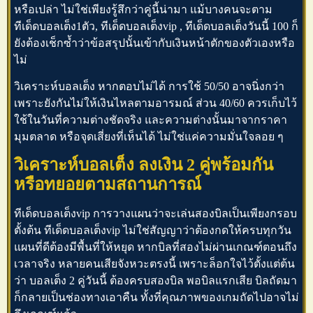
หรือเปล่า ไม่ใช่เพียงรู้สึกว่าคู่นี้น่ามา แม้บางคนจะตาม
ทีเด็ดบอลเต็ง1ตัว
,
ทีเด็ดบอลเต็งvip
,
ทีเด็ดบอลเต็งวันนี้ 100
ก็
ยังต้องเช็กซ้ำว่าข้อสรุปนั้นเข้ากับเงินหน้าตักของตัวเองหรือ
ไม่
วิเคราะห์บอลเต็ง
หากตอบไม่ได้ การใช้ 50/50 อาจนิ่งกว่า
เพราะยังกันไม่ให้เงินไหลตามอารมณ์ ส่วน 40/60 ควรเก็บไว้
ใช้ในวันที่ความต่างชัดจริง และความต่างนั้นมาจากราคา
มุมตลาด หรือจุดเสี่ยงที่เห็นได้ ไม่ใช่แค่ความมั่นใจลอย ๆ
วิเคราะห์บอลเต็ง
ลงเงิน 2 คู่พร้อมกัน
หรือทยอยตามสถานการณ์
ทีเด็ดบอลเต็งvip
การวางแผนว่าจะเล่นสองบิลเป็นเพียงกรอบ
ตั้งต้น
ทีเด็ดบอลเต็งvip
ไม่ใช่สัญญาว่าต้องกดให้ครบทุกวัน
แผนที่ดีต้องมีพื้นที่ให้หยุด หากบิลที่สองไม่ผ่านเกณฑ์ตอนถึง
เวลาจริง หลายคนเสียจังหวะตรงนี้ เพราะล็อกใจไว้ตั้งแต่ต้น
ว่า
บอลเต็ง 2 คู่วันนี้
ต้องครบสองบิล พอบิลแรกเสีย บิลถัดมา
ก็กลายเป็นช่องทางเอาคืน ทั้งที่คุณภาพของเกมถัดไปอาจไม่