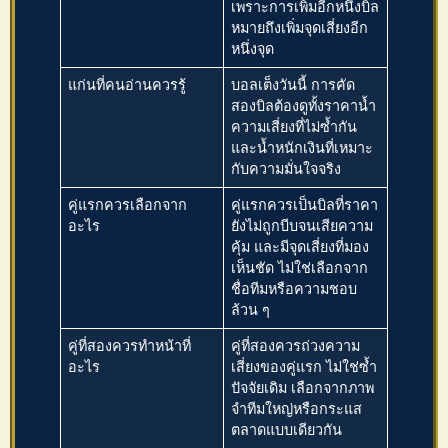
เพราะการเพิ่มอีกหนึ่งบิล
หมายถึงเพิ่มจุดเสี่ยงอีก
หนึ่งจุด
แก่นที่คนอ่านควรรู้
บอลเต็งวันนี้
การคัด
สองบิลต้องดูทั้งราคาน้ำ
ความเสี่ยงที่ไม่ซ้ำกัน
และน้ำหนักเงินที่เหมาะ
กับความมั่นใจจริง
คู่แรกควรเลือกจาก
คู่แรกควรเป็นบิลที่ราคา
อะไร
ยังไม่ถูกบีบจนเสียความ
คุ้ม และมีจุดเสี่ยงที่มอง
เห็นชัด ไม่ใช่เลือกจาก
ชื่อทีมหรือความชอบ
ล้วน ๆ
คู่ที่สองควรทำหน้าที่
คู่ที่สองควรถ่วงความ
อะไร
เสี่ยงของคู่แรก ไม่ใช่ซ้ำ
ปัจจัยเดิม เลือกจากภาพ
จำทีมใหญ่หรือกระแส
ตลาดแบบเดียวกัน