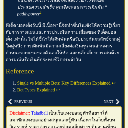
ที่แตกต่างกัน การเลือกทั้งสองรายการจะต้อง
ประสบความสำเร็จ คุณจึงจะชนะการเดิมพัน “
2
paddypower
ทีเด็ด บอลเต็งวันนี้
มีเนื้อหานี้จัดทำขึ้นในเชิงให้ความรู้เกี่ยว
กับการวางแผนและการประเมินความเสี่ยงของ
ทีเด็ดบอล
เต็ง
เท่านั้น ไม่ได้ชี้นำให้เดิมพันหรือรับประกันผลลัพธ์จากคู่
ใดคู่หนึ่ง การเดิมพันมีความเสี่ยงต่อเงินทุน คนอ่านควร
กำหนดขอบเขตของตัวเองให้ชัด และหลีกเลี่ยงการเล่นด้วย
อารมณ์หรือเงินที่กระทบชีวิตประจำวัน
Reference
Single vs Multiple Bets: Key Differences Explained
↩︎
Bet Types Explained
↩︎
PREVIOUS
NEXT
Disclaimer:
Taladball
เป็นเว็บแทงบอลยูฟ่าที่อยากให้
สมาชิกแทงบอลอย่างสนุกและรู้ทัน เนื้อหาในเว็บทั้งบท
วิเคราะห์ ราคาต่อรอง และข้อมูลลีกต่างๆ ทีมงานเขียน