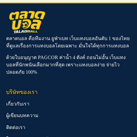
ตลาดบอล คือทีมงาน ยูฟ่าเบท เว็บแทงบอลอันดับ 1 ของไทย
ที่ดูแลเรื่องการแทงบอลโดยเฉพาะ มั่นใจได้ทุกการแทงบอล
ด้วยใบอนุญาต PAGCOR ค่าน้ำ 4 ตังค์ ถอนไม่อั้น เว็บแทง
บอลที่นักพนันเลือกมากที่สุด เพราะแทงบอลง่าย จ่ายไว
ปลอดภัย 100%
บริษัทของเรา
เกี่ยวกับเรา
ผู้เขียนบทความ
ติดต่อเรา